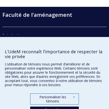
l'associent au développement durable.
Faculté de l'aménagement
École d'architecture
École de design
L’UdeM reconnaît l’importance de respecter la
École d'urbanisme et d'architecture de paysage
vie privée
L’utilisation de témoins nous permet d’améliorer et de
Plan du site
personnaliser votre expérience Web. Certains témoins sont
obligatoires pour assurer le fonctionnement et la sécurité du
Accessibilité
site Web, alors que d’autres enregistrent vos préférences. En
acceptant tout, vous consentez à notre utilisation de témoins
pour mieux répondre à vos besoins.
Confidentialité
Conditions d’utilisation
Personnaliser les
>
Paramètres des témoins
témoins
Université de
Montréal