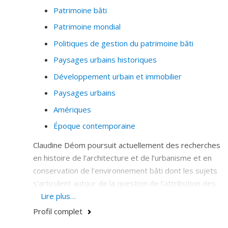
conventions culturelles de l’UNESCO.
Patrimoine bâti
Patrimoine mondial
Politiques de gestion du patrimoine bâti
Paysages urbains historiques
Développement urbain et immobilier
Paysages urbains
Amériques
Époque contemporaine
Claudine Déom poursuit actuellement des recherches
en histoire de l'architecture et de l’urbanisme et en
conservation de l'environnement bâti dont les sujets
s'articulent autour de la question de l'attribution des
valeurs patrimoniales. Ses intérêts de recherche
Lire plus…
portent également sur les processus d’appropriation
Profil complet
du patrimoine, et les valeurs du patrimoine qui