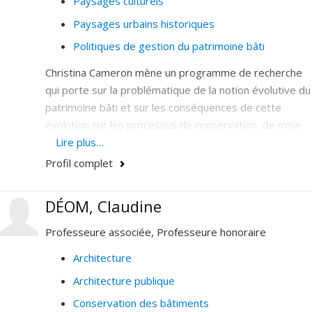
Paysages culturels
Paysages urbains historiques
Politiques de gestion du patrimoine bâti
Christina Cameron mène un programme de recherche
qui porte sur la problématique de la notion évolutive du
patrimoine bâti et sur les conséquences de cette
évolution sur les processus de conservation, de mise
en valeur, d'appropriation et de gestion. Experte en
Lire plus…
patrimoine mondial, elle dirige plusieurs projets de
Profil complet
recherche, incluant l’histoire de la Convention du
patrimoine mondial, des entrevues avec les pionniers
DÉOM, Claudine
de la Convention dans le cadre de l’initiative des
archives orales de l’UNESCO, une étude sur les valeurs
Professeure associée, Professeure honoraire
patrimoniales du campus de l’Université de Montréal et
Architecture
sur les approches canadiennes à la conservation du
Architecture publique
patrimoine bâti entre 1950 et 2000. Elle s’intéresse
également aux questions de paysages culturels et aux
Conservation des bâtiments