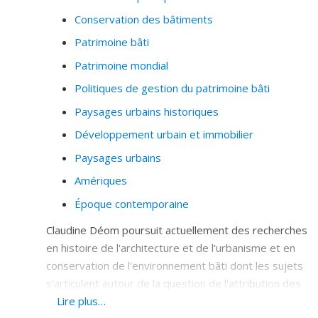
Conservation des bâtiments
· Patrimoine urbain
Patrimoine bâti
· Urbanisme tactique et occupation transitoire
Patrimoine mondial
· Infrastructures vertes
Politiques de gestion du patrimoine bâti
· Réconciliation et autochtonisation de la ville
Paysages urbains historiques
· Gestion des parcs urbains
Développement urbain et immobilier
· Planification stratégique
Paysages urbains
Amériques
· Histoire et développement urbain de Montréal
Époque contemporaine
·
Chinatowns
Claudine Déom poursuit actuellement des recherches
· Quartier chinois de Montréal
en histoire de l'architecture et de l’urbanisme et en
Je détiens une expertise particulière sur l’histoire, la
conservation de l'environnement bâti dont les sujets
théorie et la production des squares-jardins et des
s'articulent autour de la question de l'attribution des
parcs urbains au XIXe et XXe siècle en Occident.
valeurs patrimoniales. Ses intérêts de recherche
Lire plus…