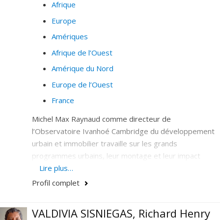
Afrique
Europe
Amériques
Afrique de l’Ouest
Amérique du Nord
Europe de l’Ouest
France
Michel Max Raynaud comme directeur de
l’Observatoire Ivanhoé Cambridge du développement
urbain et immobilier travaille sur les grands
programmes urbains, leur montage et leur impact
(Programme CODEX).
Lire plus…
Profil complet
Dans le cadre de RESAUD avec ONU Habitat (Réseau
d’Échanges Stratégiques pour une Afrique Urbaine
Durable) qui travaille en partenariats contractuels avec
VALDIVIA SISNIEGAS, Richard Henry