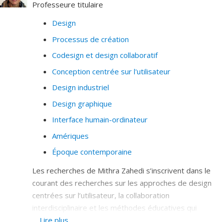
rédaction du Nouveau Programme pour les Villes des
Professeure titulaire
Nations Unies (Nouvel Agenda urbain), adopté en
Design
octobre 2016 à Quito (Équateur) lors des rencontres
Processus de création
de Nairobi, de Genève, de New York, de Dakar, de
Guadalajara et de Montréal ; et a participé aux
Codesign et design collaboratif
premiers travaux de mise en œuvre du Nouveau
Conception centrée sur l'utilisateur
Programme pour les Villes du Governing Council (GC26)
Design industriel
of the United Nations Human Settlements Programme
(UN-Habitat) en mai 2017 à Nairobi (Kenya).
Design graphique
Interface humain-ordinateur
Amériques
Époque contemporaine
Les recherches de Mithra Zahedi s’inscrivent dans le
courant des recherches sur les approches de design
centrées sur l’utilisateur, la collaboration
interdisciplinaire et les méthodes éducatives qui
mènent à une collaboration soutenue et performante.
Lire plus…