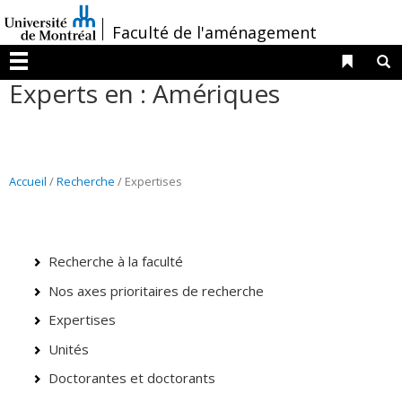
Passer
/
Faculté de l'aménagement
au
contenu
Liens 
R
Menu
Experts en : Amériques
Accueil
/
Recherche
/ Expertises
Recherche à la faculté
Nos axes prioritaires de recherche
Expertises
Unités
Doctorantes et doctorants