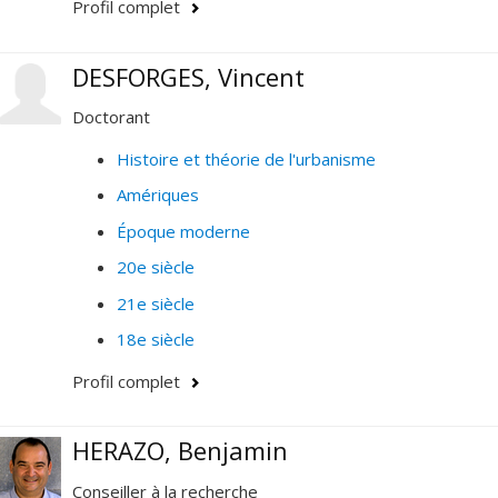
portent également sur les processus d’appropriation
Profil complet
du patrimoine, et les valeurs du patrimoine qui
l'associent au développement durable.
DESFORGES, Vincent
Doctorant
Histoire et théorie de l'urbanisme
Amériques
Époque moderne
20e siècle
21e siècle
18e siècle
Profil complet
HERAZO, Benjamin
Conseiller à la recherche