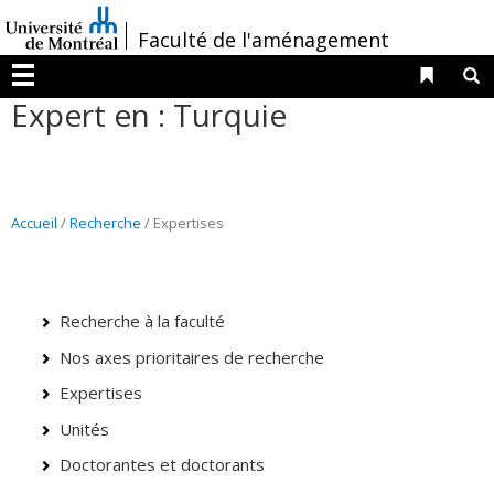
Passer
/
Faculté de l'aménagement
au
contenu
Liens 
R
Menu
Expert en : Turquie
Accueil
/
Recherche
/ Expertises
Recherche à la faculté
Nos axes prioritaires de recherche
Expertises
Unités
Doctorantes et doctorants