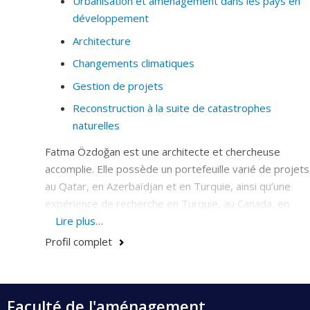
Urbanisation et aménagement dans les pays en
développement
Architecture
Changements climatiques
Gestion de projets
Reconstruction à la suite de catastrophes
naturelles
Fatma Özdoğan est une architecte et chercheuse
accomplie. Elle possède un portefeuille varié de projets
au Qatar, en Azerbaïdjan et en Turquie, ainsi qu’une
expérience de recherche en Turquie, au Canada, en
Colombie et au Liban. Elle détient une maîtrise de
Lire plus…
l’Université technique Yıldız en Turquie, où ses
Profil complet
recherches portaient sur l’intégration de la réduction
des risques de désastres dans l’enseignement de
l’architecture.
Faculté de l'aménagement