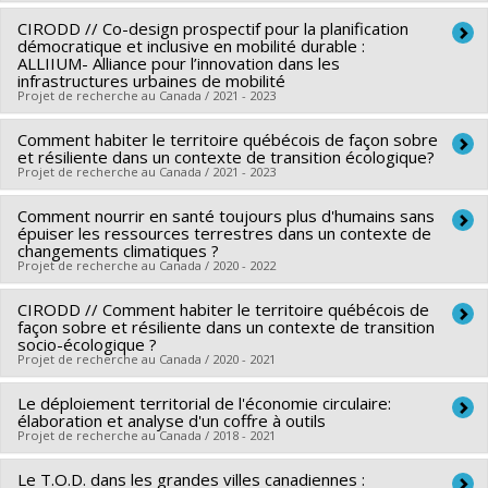
Soutien aux projets
CIRODD // Co-design prospectif pour la planification
Chercheur principal :
Emmanuel Raufflet
démocratique et inclusive en mobilité durable :
Co-chercheurs :
Franck Scherrer
ALLIIUM- Alliance pour l’innovation dans les
infrastructures urbaines de mobilité
Sources de financement :
FRQSC/Fonds de recherche du
Projet de recherche au Canada / 2021 - 2023
Québec - Société et culture (FQRSC)
Programmes de subvention :
Comment habiter le territoire québécois de façon sobre
PVXXXXXX-Réseau québécois
Chercheur principal :
Franck Scherrer
et résiliente dans un contexte de transition écologique?
de recherche en économie circulaire
Co-chercheurs :
Mohamed Cheriet
Projet de recherche au Canada / 2021 - 2023
Sources de financement :
FRQNT/Fonds de recherche du
Comment nourrir en santé toujours plus d'humains sans
Chercheur principal :
Franck Scherrer
Québec - Nature et technologies (FQRNT)
épuiser les ressources terrestres dans un contexte de
Sources de financement :
CRSH/Conseil de recherches en
Programmes de subvention :
changements climatiques ?
PVXXXXXX-(RS) Programme
Projet de recherche au Canada / 2020 - 2022
sciences humaines du Canada
de regroupements stratégiques
Programmes de subvention :
PV152160-Subvention
CIRODD // Comment habiter le territoire québécois de
Chercheur principal :
Geneviève Mercille
Connexion
façon sobre et résiliente dans un contexte de transition
Co-chercheurs :
Franck Scherrer
socio-écologique ?
Projet de recherche au Canada / 2020 - 2021
Sources de financement :
CRSH/Conseil de recherches en
sciences humaines du Canada
Le déploiement territorial de l'économie circulaire:
Sources de financement :
FRQNT/Fonds de recherche du
Programmes de subvention :
élaboration et analyse d'un coffre à outils
PV152160-Subvention
Québec - Nature et technologies (FQRNT)
Projet de recherche au Canada / 2018 - 2021
Connexion
Programmes de subvention :
PVXXXXXX-(RS) Programme
Le T.O.D. dans les grandes villes canadiennes :
Chercheur principal :
Franck Scherrer
de regroupements stratégiques