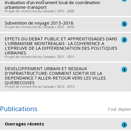
évaluation d'un instrument local de coordination
Sources de financement :
CRSH/Conseil de recherches en
urbanisme-transport
Projet de recherche au Canada / 2015 - 2020
sciences humaines du Canada
Programmes de subvention :
PVX20020-Subvention
Subvention de voyage 2015-2018
Chercheur principal :
Florence Paulhiac
institutionnelle du CRSH - Subventions d'exploration
Projet de recherche au Canada / 2015 - 2018
Co-chercheurs :
Michel Gariépy
,
Franck Scherrer
Sources de financement :
CRSH/Conseil de recherches en
EFFETS DU DEBAT PUBLIC ET APPRENTISSAGES DANS
Chercheur principal :
Franck Scherrer
L'URBANISME MONTREALAIS : LA COHERENCE A
sciences humaines du Canada
Sources de financement :
CRSH/Conseil de recherches en
L'EPREUVE DE LA DIFFERENCIATION DES POLITIQUES
Programmes de subvention :
URBAINES
sciences humaines du Canada
Projet de recherche au Canada / 2011 - 2015
Programmes de subvention :
PVXXXXXX-Subventions
d'échange de connaissances
DEVELOPPEMENT URBAIN ET RESEAUX
Chercheur principal :
Michel Gariépy
D'INFRASTRUCTURE: COMMENT SORTIR DE LA
Co-chercheurs :
Franck Scherrer
,
Mario Gauthier
DEPENDANCE ? ALLER-RETOUR VERS LES VILLES
QUEBECOISES
Sources de financement :
CRSH/Conseil de recherches en
Projet de recherche au Canada / 2012 - 2013
sciences humaines du Canada
Programmes de subvention :
PVXXXXXX-Subvention
Chercheur principal :
Franck Scherrer
ordinaire de recherche
Co-chercheurs :
Danielle Dagenais
,
Paul Lewis
,
Michel
Publications
Tout déplier
Gariépy
Sources de financement :
CRSH/Conseil de recherches en
Ouvrages récents
sciences humaines du Canada