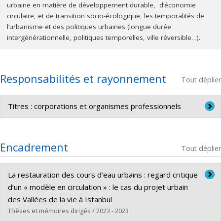
urbaine en matière de développement durable, d’économie
circulaire, et de transition socio-écologique, les temporalités de
l’urbanisme et des politiques urbaines (longue durée
intergénérationnelle, politiques temporelles, ville réversible…).
Responsabilités et rayonnement
Tout déplier
Titres : corporations et organismes professionnels
Président de l’Association pour la Promotion de
l’Enseignement et de la Recherche en Aménagement
Encadrement
Tout déplier
et Urbanisme (APERAU Internationale) de 2014 à
2018
La restauration des cours d’eau urbains : regard critique
Vice-président de l’APERAU Internationale de 2007 à
d’un « modèle en circulation » : le cas du projet urbain
2014
des Vallées de la vie à Istanbul
Thèses et mémoires dirigés / 2023 - 2023
Président de l'APERAU France-Europe de 2007 à