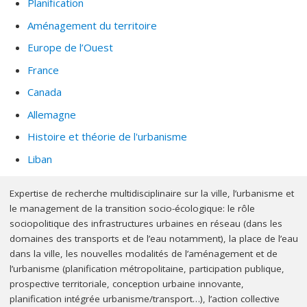
Planification
Québec. C’est fort de cette expérience qu’il a initié et dirige
Aménagement du territoire
« Chemins de transition », un grand projet instututionnel de
Europe de l’Ouest
l'UdeM, au sein duquel il a conçu et mise en œuvre avec son
équipe une méthodologie prospective innovante et inédite au
France
Canada sur le futur de la société québécoise, qui outille
Canada
aujourd'hui de nombreuses parties prenantes de la socété
Allemagne
québécoise pour les aider à faire face aux grands défis des
transformations sociétales profondes impulsés par les
Histoire et théorie de l'urbanisme
bouleversements écologiques.
Liban
Expertise de recherche multidisciplinaire sur la ville, l’urbanisme et
le management de la transition socio-écologique: le rôle
sociopolitique des infrastructures urbaines en réseau (dans les
domaines des transports et de l’eau notamment), la place de l’eau
dans la ville, les nouvelles modalités de l’aménagement et de
l’urbanisme (planification métropolitaine, participation publique,
prospective territoriale, conception urbaine innovante,
planification intégrée urbanisme/transport…), l’action collective