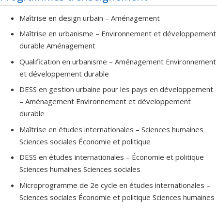
chercheur s’est déroulée au sein du Laboratoire CNRS
Maîtrise en design urbain – Aménagement
Techniques, Territoires, Sociétés (Paris Marne-la- Vallée) puis du
Laboratoire CNRS Environnement, Ville, Société (Lyon), où il a été
Maîtrise en urbanisme – Environnement et développement
directeur de l’équipe de recherche « action et territorialisation. Il
durable Aménagement
a été par ailleurs président de l'APERAU, association
Qualification en urbanisme – Aménagement Environnement
internationale de promotion de la recherche et de
et développement durable
l’enseignement de l’urbanisme qui regroupe les instituts
DESS en gestion urbaine pour les pays en développement
d'urbanisme francophones de 2014 à 2018. Il a rejoint
– Aménagement Environnement et développement
l'Université de Montréal en 2010 en tant que directeur de
durable
l,Institut d'urbanisme, puis, à partir de 2016, directeur de l'École
d'urbanisme et d'architecture de paysage.
Maîtrise en études internationales – Sciences humaines
Sciences sociales Économie et politique
Son expérience est particulièrement étendue en matière
DESS en études internationales – Économie et politique
d’animation scientifique et de mobilisation de connaissance au
Sciences humaines Sciences sociales
sein de dispositifs de promotion et de valorisation de la
recherche intersectoriels (société et culture et nature et
Microprogramme de 2e cycle en études internationales –
technologie). Il a joué un rôle actif puis décisionnaire au sein de
Sciences sociales Économie et politique Sciences humaines
différents programmes interdisciplinaires de recherche sur la