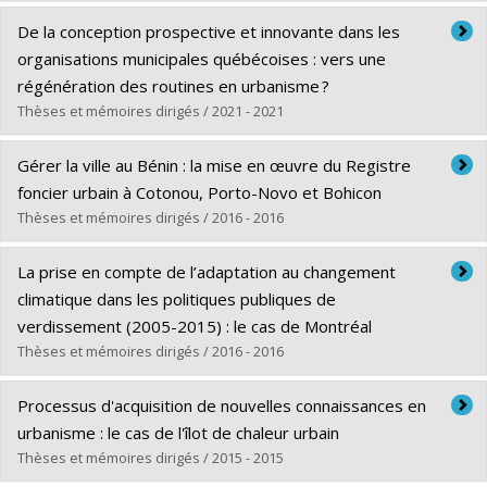
2010
Diplômé(e) :
Gaillet, Julie
De la conception prospective et innovante dans les
Créateur du Prix de Thèse sur la Ville
Cycle :
Maîtrise
organisations municipales québécoises : vers une
APERAU/CERTU/PUCA
Diplôme obtenu :
M. Urb.
régénération des routines en urbanisme ?
Lien vers le document dans Papyrus
Thèses et mémoires dirigés / 2021 - 2021
Diplômé(e) :
Lavoie, Nicolas
Gérer la ville au Bénin : la mise en œuvre du Registre
Cycle :
Doctorat
foncier urbain à Cotonou, Porto-Novo et Bohicon
Diplôme obtenu :
Ph. D.
Thèses et mémoires dirigés / 2016 - 2016
Lien vers le document dans Papyrus
Diplômé(e) :
Simonneau, Claire
La prise en compte de l’adaptation au changement
Cycle :
Doctorat
climatique dans les politiques publiques de
Diplôme obtenu :
Ph. D.
verdissement (2005-2015) : le cas de Montréal
Lien vers le document dans Papyrus
Thèses et mémoires dirigés / 2016 - 2016
Diplômé(e) :
Vachon, Jérémie
Processus d'acquisition de nouvelles connaissances en
Cycle :
Maîtrise
urbanisme : le cas de l'îlot de chaleur urbain
Diplôme obtenu :
M. Urb.
Thèses et mémoires dirigés / 2015 - 2015
Lien vers le document dans Papyrus