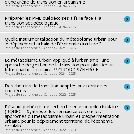
d’une arène de transition en urbanisme
(TD urbanisme 2107)
Sources de financement :
FRQNT/Fonds de recherche du
Projet de recherche au Canada / 2024 - 2025
cas de la banlieue nord de Beyrouth. (2011 Géographie,
Québec - Nature et technologies (FQRNT)
Mosbah, C. : Infrastructures portuaires et paysage : le cas
aménagement et urbanisme Lyon 2)
Programmes de subvention :
Préparer les PME québécoises à faire face à la
PVXXXXXX-(RS) Programme
Chercheur principal :
Mathias Glaus
de l'expansion du Port de Montréal à Contrecoeur (TD
transition socioécologique
de regroupements stratégiques
Féré, Cécile – Concilier accès a la mobilité pour tous et
Co-chercheurs :
Franck Scherrer
Projet de recherche au Canada / 2024 - 2025
urbanisme 2017)
mobilité durable : la prise en compte des inégalités d'accès
Sources de financement :
FRQSC/Fonds de recherche du
Quelle instrumentalisation du métabolisme urbain pour
Chercheur principal :
Mohamed Cheriet
à la mobilité dans les politiques urbaines de l'agglomération
Québec - Société et culture (FQRSC)
le déploiement urbain de l’économie circulaire ?
Co-chercheurs :
Franck Scherrer
lyonnaise (2011 Géographie, aménagement et urbanisme
Programmes de subvention :
Projet de recherche au Canada / 2024 - 2025
PVXXXXXX-Réseau québécois
Sources de financement :
FRQNT/Fonds de recherche du
Lyon 2)
de recherche en économie circulaire
Le métabolisme urbain appliqué à l’urbanisme : une
Chercheur principal :
Franck Scherrer
Québec - Nature et technologies (FQRNT)
approche de gestion de la transition pour planifier un
Sources de financement :
MITACS Inc.
Programmes de subvention :
futur quartier circulaire. // CIRODD SYNERGIE
PVXXXXXX-(RS) Programme
Projet de recherche au Canada / 2024 - 2025
Programmes de subvention :
PVXXXXXX-Stage Accélération
de regroupements stratégiques
Québec - MITACS
Des chemins de transition adaptés aux territoires
Chercheur principal :
Mohamed Cheriet
québécois
Co-chercheurs :
Franck Scherrer
Projet de recherche au Canada / 2022 - 2025
Sources de financement :
FRQNT/Fonds de recherche du
Réseau québécois de recherche en économie circulaire
Chercheur principal :
Franck Scherrer
Québec - Nature et technologies (FQRNT)
(RQREC) - Synthèse des connaissances sur les
Sources de financement :
Ministère Économie et Innovation
Programmes de subvention :
approches du métabolisme urbain et d’expérimentation
PVXXXXXX-(RS) Programme
urbaine pour le déploiement territorial de l’économie
Programmes de subvention :
PVXXXXXX-Soutien aux
de regroupements stratégiques
circulaire
organismes de recherche et innovation (PSO) - Volet 2:
Projet de recherche au Canada / 2022 - 2023