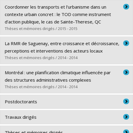
Diplômé(e) :
Perreault, Simon
Coordonner les transports et l'urbanisme dans un
Cycle :
Maîtrise
contexte urbain concret : le TOD comme instrument
Diplôme obtenu :
M. Urb.
d'action publique, le cas de Sainte-Therese, QC
Lien vers le document dans Papyrus
Thèses et mémoires dirigés / 2015 - 2015
Diplômé(e) :
Dushina, Anna
La RMR de Saguenay, entre croissance et décroissance,
Cycle :
Maîtrise
perceptions et interventions des acteurs locaux
Diplôme obtenu :
M. Urb.
Thèses et mémoires dirigés / 2014 - 2014
Lien vers le document dans Papyrus
Diplômé(e) :
Tremblay, Michaël
Montréal : une planification climatique influencée par
Cycle :
Maîtrise
des structures administratives complexes
Diplôme obtenu :
M. Sc.
Thèses et mémoires dirigés / 2014 - 2014
Lien vers le document dans Papyrus
Diplômé(e) :
Daoust, Gabrielle
Postdoctorants
Cycle :
Maîtrise
Diplôme obtenu :
M. Urb.
2015-16: Juliette Maulat, stagiaire post-doctorale de
Travaux dirigés
Lien vers le document dans Papyrus
l'Obervatoire Ivanohé Cambridge. Sujet:
Planifier et produire
le TOD dans les banlieues du Grand Montréal
Besson, L. – Étude des perceptions et des usages associés
Thèses et mémoires dirigés