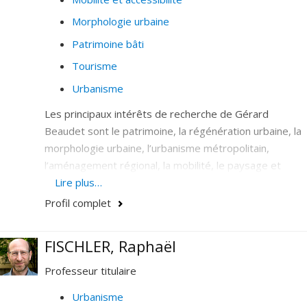
Morphologie urbaine
Patrimoine bâti
Tourisme
Urbanisme
Les principaux intérêts de recherche de Gérard
Beaudet sont le patrimoine, la régénération urbaine, la
morphologie urbaine, l’urbanisme métropolitain,
l’aménagement régional, la mobilité, le paysage et
l’aménagement touristique. Il est présentement co-
Lire plus…
responsable de l’Observatoire de la mobilité durable
Profil complet
rattaché à l’Institut d’urbanisme.
FISCHLER, Raphaël
Professeur titulaire
Urbanisme