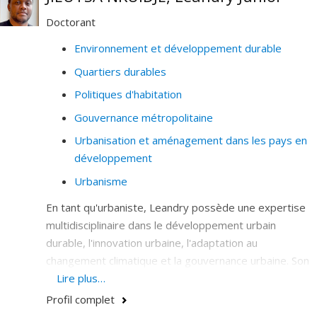
Histoire et théorie de l'urbanisme
Doctorant
Pédagogie de l'urbanisme
Environnement et développement durable
Quartiers durables
Politiques d'habitation
Gouvernance métropolitaine
Urbanisation et aménagement dans les pays en
développement
Urbanisme
En tant qu'urbaniste, Leandry possède une expertise
multidisciplinaire dans le développement urbain
durable, l'innovation urbaine, l'adaptation au
changement climatique et la gouvernance urbaine. Son
parcours professionnel au sein d'organisations
Lire plus…
internationales telles qu'ONU-Habitat, attestent de
Profil complet
ses compétences en planification urbaine, en politique