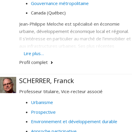
Gouvernance métropolitaine
Canada (Québec)
Jean-Philippe Meloche est spécialisé en économie
urbaine, développement économique local et régional.
Il s’intéresse en particulier au marché de l’immobilier et
aux infrastructures urbaines. Ses plus récentes
recherches portent sur les finances publiques locales
Lire plus…
au Québec et sur le transport urbain.
Profil complet
SCHERRER, Franck
Professeur titulaire, Vice-recteur associé
Urbanisme
Prospective
Environnement et développement durable
Approche participative