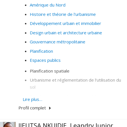
Amérique du Nord
Histoire et théorie de l'urbanisme
Développement urbain et immobilier
Design urbain et architecture urbaine
Gouvernance métropolitaine
Planification
Espaces publics
Planification spatiale
Urbanisme et réglementation de l'utilisation du
sol
Développement urbain et immobilier
Lire plus…
Design urbain
Profil complet
Gouvernance urbaine
JIEUTSA NKUIDJE, Leandry Junior
Partenariats université-communauté