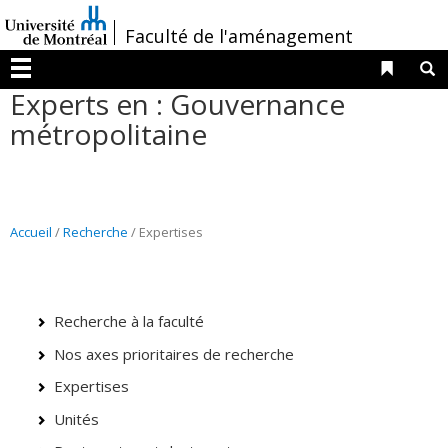
Passer
/
Faculté de l'aménagement
au
contenu
Liens 
R
Menu
Experts en : Gouvernance
métropolitaine
Accueil
/
Recherche
/ Expertises
Recherche à la faculté
Nos axes prioritaires de recherche
Expertises
Unités