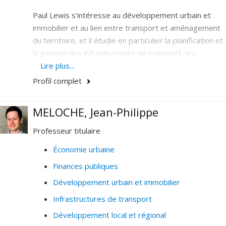
Paul Lewis s’intéresse au développement urbain et
immobilier et au lien entre transport et aménagement
du territoire, et il étudie en particulier la planification et
la gestion des infrastructures de transport, les
questions liées au transport collectif et au transport
Lire plus…
actif. Ses champs d’intérêt comprennent également la
Profil complet
géographie du commerce, l’urbanisme commercial,
dont les projets de revitalisation des artères
MELOCHE, Jean-Philippe
commerciales et des centres-villes, ainsi que les liens
entre les technologies de l’information, le transport et
Professeur titulaire
l’urbanisme, notamment à travers la question du
Économie urbaine
télétravail.
Finances publiques
Développement urbain et immobilier
Infrastructures de transport
Développement local et régional