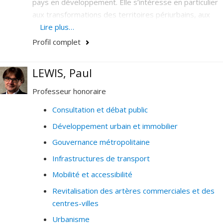
pays en développement. Elle s’intéresse en particulier
renforce sa capacité à communiquer visuellement et à
aux transformations des territoires périurbains, aux
capturer l'essence des villes africaines pour inspirer le
relations État-société dans la fabrique de la ville, à
Lire plus…
changement et l'innovation dans l'aménagement urbain.
l’informalité urbaine, ainsi qu’à l’appropriation de
Profil complet
l’habitat et des espaces publics urbains.
LEWIS, Paul
Professeur honoraire
Consultation et débat public
Développement urbain et immobilier
Gouvernance métropolitaine
Infrastructures de transport
Mobilité et accessibilité
Revitalisation des artères commerciales et des
centres-villes
Urbanisme