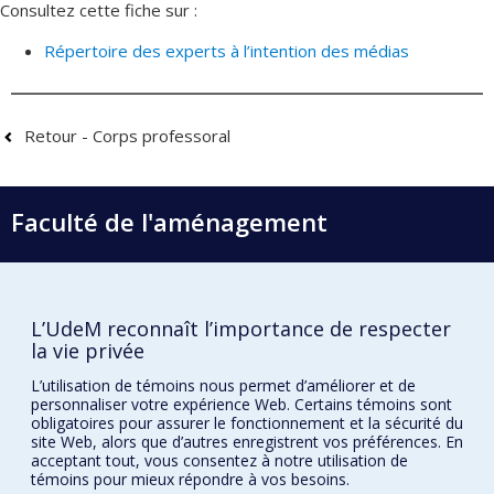
Consultez cette fiche sur :
Répertoire des experts à l’intention des médias
Retour - Corps professoral
Faculté de l'aménagement
École d'architecture
L’UdeM reconnaît l’importance de respecter
la vie privée
École de design
L’utilisation de témoins nous permet d’améliorer et de
École d'urbanisme et d'architecture de paysage
personnaliser votre expérience Web. Certains témoins sont
obligatoires pour assurer le fonctionnement et la sécurité du
site Web, alors que d’autres enregistrent vos préférences. En
Plan du site
acceptant tout, vous consentez à notre utilisation de
témoins pour mieux répondre à vos besoins.
Accessibilité