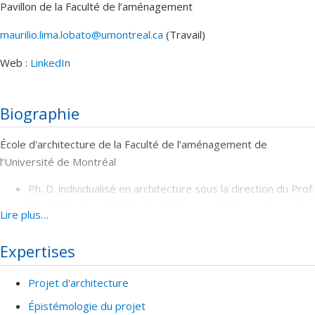
Pavillon de la Faculté de l’aménagement
maurilio.lima.lobato@umontreal.ca
(Travail)
Courriels
Web :
LinkedIn
Biographie
École d'architecture de la Faculté de l’aménagement de
l’Université de Montréal
Ph. D. individualisé en architecture sous la direction du Prof.
Denis Bilodeau, intitulé «La logique sociale des espaces à
Lire plus…
usage collectif dans l'architecture
moderne : analyse des approches conceptuelles des
Expertises
architectes dans le processus de conception », Montréal,
Québec, Canada. Depuis septembre 2022.
Projet d'architecture
Auxiliaire d'enseignement
Épistémologie du projet