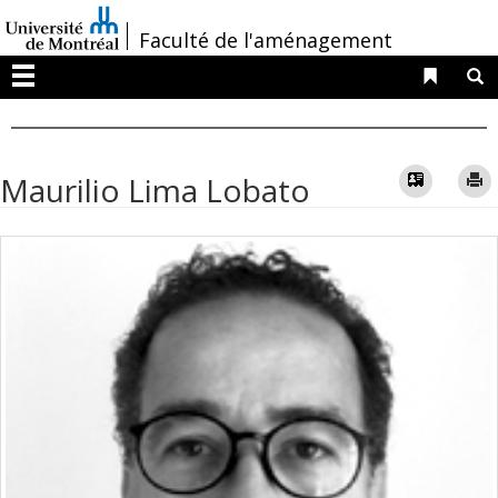
Passer
/
Faculté de l'aménagement
au
contenu
Liens 
R
Menu
Vcard
Maurilio Lima Lobato