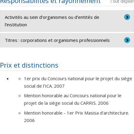
Responsabilités et rayonnement
urbaine et directeur de recherche. 2009-2020.
Tout déplier
Activités au sein d’organismes ou d’entités de
l’institution
Auxiliaire d'enseignement
Titres : corporations et organismes professionnels
Auxiliaire de recherche
RAIC-IRAC, Associate student
Prix et distinctions
1er prix du Concours national pour le projet du siège
social de l'ICA. 2007
Mention honorable au Concours national pour le
projet de la siège social du CARRIS. 2006
Mention honorable - 1er Prix Masisa d'architecture.
2006