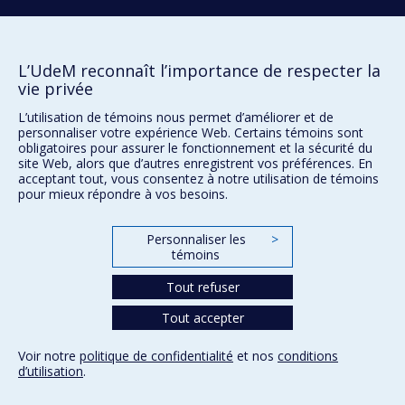
espace public était un rouage. Au milieu du 20e siècle,
l’accent mis sur l'efficacité des transports à fait perdre
École d'architecture
aux espaces publics leur qualité et identité, comme
L’UdeM reconnaît l’importance de respecter la
École de design
vie privée
leurs anciennes fonctions de lieux symboliques et
École d'urbanisme et d'architecture de paysage
th
relationnels. Depuis la dernière partie du 20
siècle,
L’utilisation de témoins nous permet d’améliorer et de
personnaliser votre expérience Web. Certains témoins sont
l'attention s'est portée sur la durabilité
obligatoires pour assurer le fonctionnement et la sécurité du
Plan du site
environnementale, ce qui a donné lieu à diverses
site Web, alors que d’autres enregistrent vos préférences. En
innovations et paradoxes technologiques.
acceptant tout, vous consentez à notre utilisation de témoins
Accessibilité
pour mieux répondre à vos besoins.
L’architecture est devenue plus écologique, mais les
professionnels ont surtout considéré les espaces
Personnaliser les
>
Confidentialité
publics comme des parties disjointes en ignorant la
témoins
Conditions d’utilisation
justice spatiale. En conséquence, les communautés les
Paramètres des témoins
Tout refuser
ont soit transformées, soit rejetées. Depuis
Université de
Montréal
l'introduction des Objectifs de développement durable
Tout accepter
des Nations Unies en 2015, la plupart des acteurs se
Voir notre
politique de confidentialité
et nos
conditions
concentrent sur la durabilité environnementale et
d’utilisation
.
économique au détriment de la durabilité sociale. Le
principal système de valeurs en architecture reste