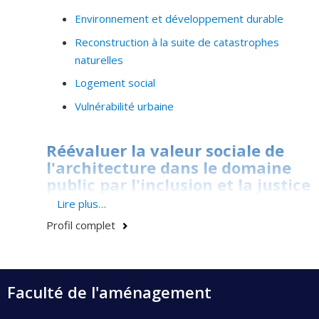
Environnement et développement durable
Reconstruction à la suite de catastrophes
naturelles
Logement social
Vulnérabilité urbaine
Réévaluer la valeur sociale de
l'architecture dans le domaine
public par l'inclusion et la justice
spatiale
Lire plus…
Profil complet
Pour la plupart des historiens des villes, jusqu'aux
théories de la "cité-jardin" (1898), les modèles
conventionnels ont été principalement axés sur
l'équilibre entre l'embellissement et la fonctionnalité
Faculté de l'aménagement
dans les zones urbaines. Les villes ont été pensées
comme de grandes machines dans lequel chaque