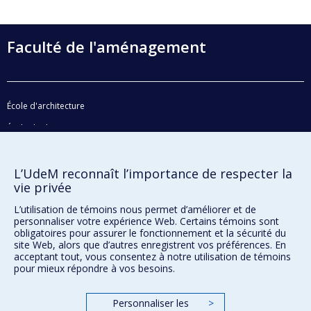
Faculté de l'aménagement
École d'architecture
École de design
École d'urbanisme et d'architecture de paysage
L’UdeM reconnaît l’importance de respecter la
vie privée
Plan du site
L’utilisation de témoins nous permet d’améliorer et de
Accessibilité
personnaliser votre expérience Web. Certains témoins sont
obligatoires pour assurer le fonctionnement et la sécurité du
site Web, alors que d’autres enregistrent vos préférences. En
acceptant tout, vous consentez à notre utilisation de témoins
Confidentialité
pour mieux répondre à vos besoins.
Conditions d’utilisation
Paramètres des témoins
Personnaliser les
>
Université de