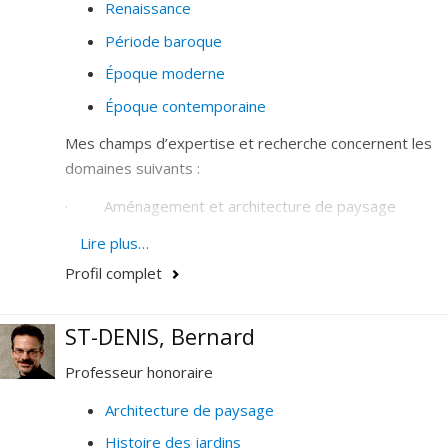
Renaissance
Période baroque
Époque moderne
Époque contemporaine
Mes champs d’expertise et recherche concernent les
domaines suivants :
· Aménagement et architecture de paysage
· Conservation et restauration des paysages
Lire plus…
aménagés
Profil complet
· Design urbain et architecture urbaine
ST-DENIS, Bernard
· Espaces publics
Professeur honoraire
· Histoire et théorie des places, jardins, squares et
parcs urbains
Architecture de paysage
Histoire des jardins
· Paysages culturels et urbains