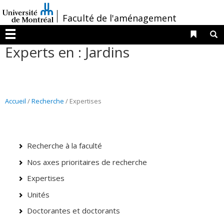
Passer
/
Faculté de l'aménagement
au
contenu
Liens 
R
Menu
Experts en : Jardins
Accueil
/
Recherche
/ Expertises
Recherche à la faculté
Nos axes prioritaires de recherche
Expertises
Unités
Doctorantes et doctorants