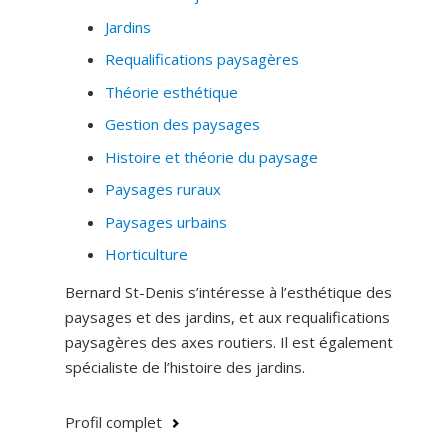
Jardins
· Patrimoine urbain
Requalifications paysagères
· Urbanisme tactique et occupation transitoire
Théorie esthétique
· Infrastructures vertes
Gestion des paysages
· Réconciliation et autochtonisation de la ville
Histoire et théorie du paysage
· Gestion des parcs urbains
Paysages ruraux
· Planification stratégique
Paysages urbains
Horticulture
· Histoire et développement urbain de Montréal
Bernard St-Denis s’intéresse à l’esthétique des
·
Chinatowns
paysages et des jardins, et aux requalifications
· Quartier chinois de Montréal
paysagères des axes routiers. Il est également
spécialiste de l’histoire des jardins.
Je détiens une expertise particulière sur l’histoire, la
théorie et la production des squares-jardins et des
parcs urbains au XIXe et XXe siècle en Occident.
Profil complet