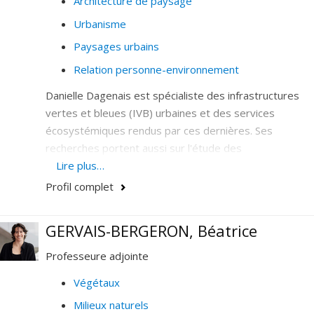
Architecture de paysage
Urbanisme
Paysages urbains
Relation personne-environnement
Danielle Dagenais est spécialiste des infrastructures
vertes et bleues (IVB) urbaines et des services
écosystémiques rendus par ces dernières. Ses
recherches portent aussi sur l'étude des
comportements de différentes espèces végétales
Lire plus…
dans les IVB et leur apport aux performances de ces
Profil complet
dernières qu'aux outils d'aides à la décision pouvant
appuyer les planificateurs dans leur implantation à
GERVAIS-BERGERON, Béatrice
grande échelle dans une visée de bénéfices multiples
pour les populations.
Professeure adjointe
Ses objectifs de recherche sont:
Végétaux
Milieux naturels
de contribuer à identifier des critères de