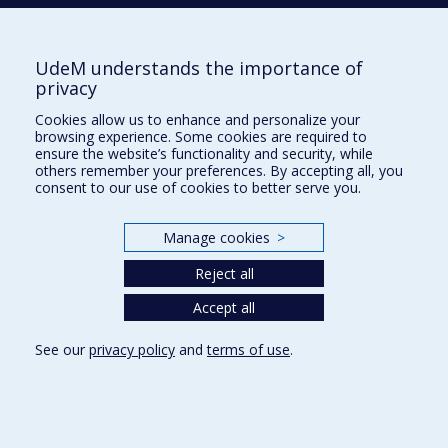
UdeM understands the importance of
École d'architecture
privacy
École de design
Cookies allow us to enhance and personalize your
École d'urbanisme et d'architecture de paysage
browsing experience. Some cookies are required to
ensure the website’s functionality and security, while
others remember your preferences. By accepting all, you
Plan du site
consent to our use of cookies to better serve you.
Accessibilité
Manage cookies
>
Reject all
Privacy
Accept all
Terms of use
Cookie Settings
See our
privacy policy
and
terms of use
.
Université de
Montréal