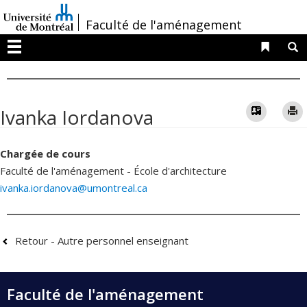
Passer
/
Faculté de l'aménagement
au
contenu
Liens 
R
Menu
Vcard
Ivanka Iordanova
Chargée de cours
Faculté de l'aménagement - École d'architecture
ivanka.iordanova@umontreal.ca
Retour - Autre personnel enseignant
Faculté de l'aménagement