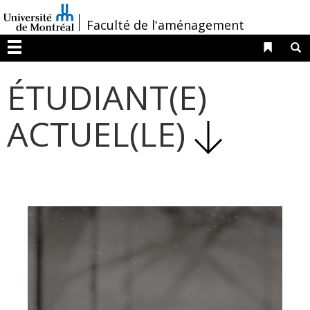
Passer
/
Faculté de l'aménagement
au
contenu
Liens 
R
Menu
ÉTUDIANT(E)
ACTUEL(LE)