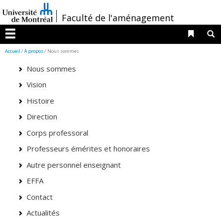
Passer
/
Faculté de l'aménagement
au
contenu
Liens 
R
Menu
Accueil
/
À propos
/ Nous sommes
Nous sommes
Vision
Histoire
Direction
Corps professoral
Professeurs émérites et honoraires
Autre personnel enseignant
EFFA
Contact
Actualités