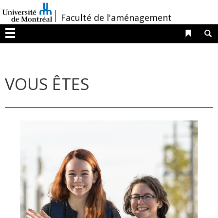
Passer
/
Faculté de l'aménagement
au
contenu
Liens 
R
Menu
VOUS ÊTES