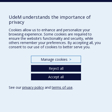
UdeM understands the importance of
École d'architecture
privacy
École de design
Cookies allow us to enhance and personalize your
École d'urbanisme et d'architecture de paysage
browsing experience. Some cookies are required to
ensure the website’s functionality and security, while
others remember your preferences. By accepting all, you
Plan du site
consent to our use of cookies to better serve you.
Accessibilité
Manage cookies
>
Reject all
Privacy
Accept all
Terms of use
Cookie Settings
See our
privacy policy
and
terms of use
.
Université de
Montréal