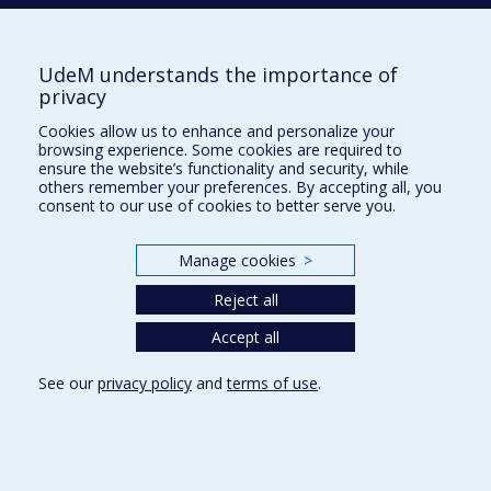
UdeM understands the importance of
École d'architecture
privacy
École de design
Cookies allow us to enhance and personalize your
École d'urbanisme et d'architecture de paysage
browsing experience. Some cookies are required to
ensure the website’s functionality and security, while
others remember your preferences. By accepting all, you
Plan du site
consent to our use of cookies to better serve you.
Accessibilité
Manage cookies
>
Reject all
Privacy
Accept all
Terms of use
Cookie Settings
See our
privacy policy
and
terms of use
.
Université de
Montréal