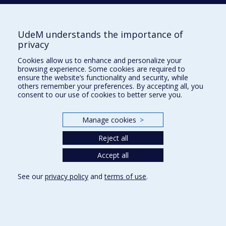
UdeM understands the importance of
École d'architecture
privacy
École de design
Cookies allow us to enhance and personalize your
École d'urbanisme et d'architecture de paysage
browsing experience. Some cookies are required to
ensure the website’s functionality and security, while
others remember your preferences. By accepting all, you
Plan du site
consent to our use of cookies to better serve you.
Accessibilité
Manage cookies
>
Reject all
Privacy
Accept all
Terms of use
Cookie Settings
See our
privacy policy
and
terms of use
.
Université de
Montréal