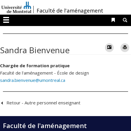
Passer
/
Faculté de l'aménagement
au
contenu
Liens 
R
Menu
Vcard
Sandra Bienvenue
Chargée de formation pratique
Faculté de l'aménagement - École de design
sandra.bienvenue@umontreal.ca
Retour - Autre personnel enseignant
Faculté de l'aménagement