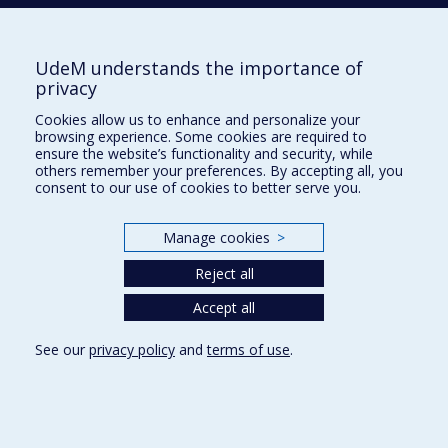
UdeM understands the importance of
École d'architecture
privacy
École de design
Cookies allow us to enhance and personalize your
École d'urbanisme et d'architecture de paysage
browsing experience. Some cookies are required to
ensure the website’s functionality and security, while
others remember your preferences. By accepting all, you
Plan du site
consent to our use of cookies to better serve you.
Accessibilité
Manage cookies
>
Reject all
Privacy
Accept all
Terms of use
Cookie Settings
See our
privacy policy
and
terms of use
.
Université de
Montréal