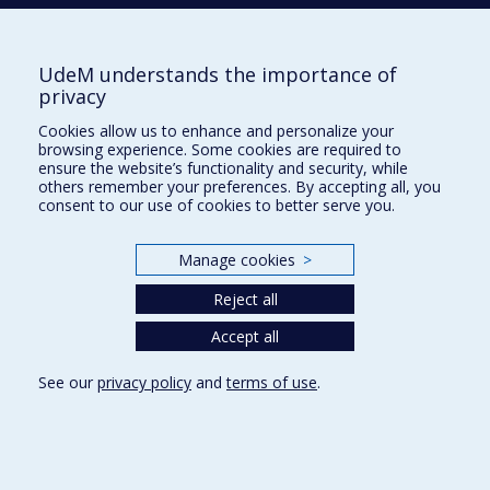
UdeM understands the importance of
École d'architecture
privacy
École de design
Cookies allow us to enhance and personalize your
École d'urbanisme et d'architecture de paysage
browsing experience. Some cookies are required to
ensure the website’s functionality and security, while
others remember your preferences. By accepting all, you
Plan du site
consent to our use of cookies to better serve you.
Accessibilité
Manage cookies
>
Reject all
Privacy
Accept all
Terms of use
Cookie Settings
See our
privacy policy
and
terms of use
.
Université de
Montréal