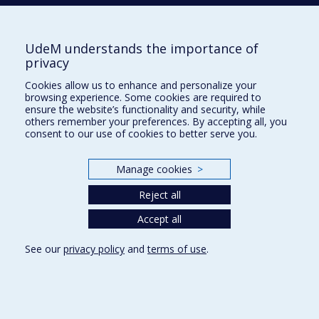
UdeM understands the importance of
École d'architecture
privacy
École de design
Cookies allow us to enhance and personalize your
École d'urbanisme et d'architecture de paysage
browsing experience. Some cookies are required to
ensure the website’s functionality and security, while
others remember your preferences. By accepting all, you
Plan du site
consent to our use of cookies to better serve you.
Accessibilité
Manage cookies
>
Reject all
Privacy
Accept all
Terms of use
Cookie Settings
See our
privacy policy
and
terms of use
.
Université de
Montréal