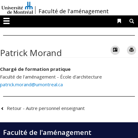
Passer
/
Faculté de l'aménagement
au
contenu
Liens 
R
Menu
Vcard
Patrick Morand
Chargé de formation pratique
Faculté de l'aménagement - École d'architecture
patrick.morand@umontreal.ca
Retour - Autre personnel enseignant
Faculté de l'aménagement