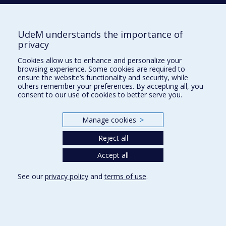
UdeM understands the importance of
École d'architecture
privacy
École de design
Cookies allow us to enhance and personalize your
École d'urbanisme et d'architecture de paysage
browsing experience. Some cookies are required to
ensure the website’s functionality and security, while
others remember your preferences. By accepting all, you
Plan du site
consent to our use of cookies to better serve you.
Accessibilité
Manage cookies
>
Reject all
Privacy
Accept all
Terms of use
Cookie Settings
See our
privacy policy
and
terms of use
.
Université de
Montréal