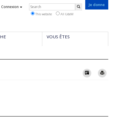
Je donne
Rechercher
Connexion
Search
This website
All UdeM
CHE
VOUS ÊTES
Vcard
Imprimer