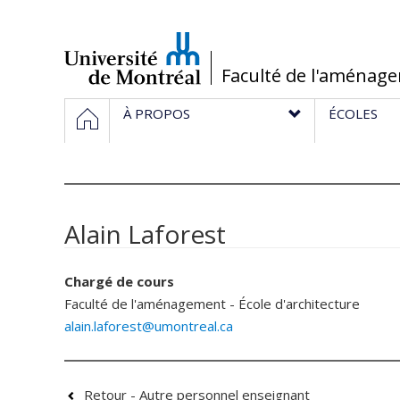
Passer
au
contenu
/
Faculté de l'aménag
Navigation
HOME
À PROPOS
ÉCOLES
principale
Alain Laforest
Chargé de cours
Faculté de l'aménagement - École d'architecture
alain.laforest@umontreal.ca
Retour - Autre personnel enseignant