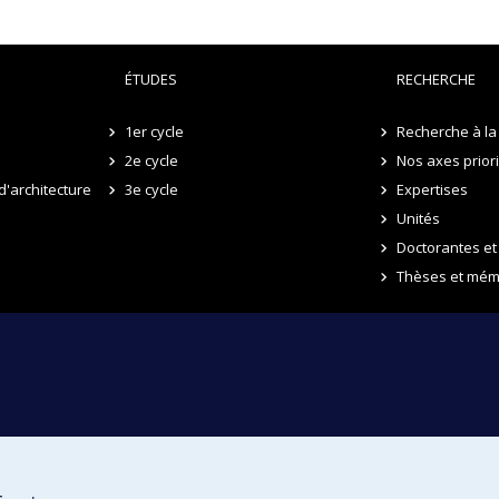
ÉTUDES
RECHERCHE
1er cycle
Recherche à la 
2e cycle
Nos axes prior
d'architecture
3e cycle
Expertises
Unités
Doctorantes et
Thèses et mém