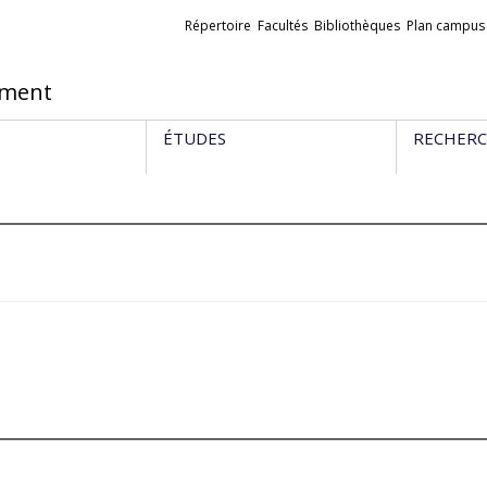
Liens
Répertoire
Facultés
Bibliothèques
Plan campus
externes
ement
ÉTUDES
RECHER