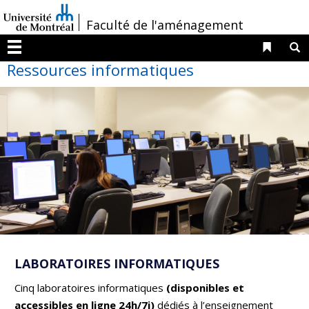
Passer
/
Faculté de l'aménagement
au
contenu
Liens 
R
Menu
Ressources informatiques
LABORATOIRES INFORMATIQUES
Cinq laboratoires informatiques
(disponibles et
accessibles en ligne 24h/7j)
dédiés à l’enseignement