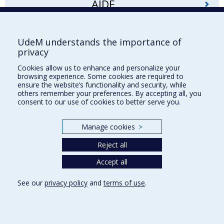
AIDE
Faculté de l'aménagement
UdeM understands the importance of
privacy
Cookies allow us to enhance and personalize your
browsing experience. Some cookies are required to
École d'architecture
ensure the website’s functionality and security, while
others remember your preferences. By accepting all, you
École de design
consent to our use of cookies to better serve you.
École d'urbanisme et d'architecture de paysage
Manage cookies
>
Plan du site
Reject all
Accessibilité
Accept all
See our
privacy policy
and
terms of use
.
Privacy
Terms of use
Cookie Settings