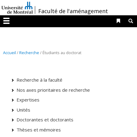
Passer
/
Faculté de l'aménagement
au
contenu
Liens 
R
Menu
Accueil
/
Recherche
/ Étudiants au doctorat
Recherche à la faculté
Nos axes prioritaires de recherche
Expertises
Unités
Doctorantes et doctorants
Thèses et mémoires