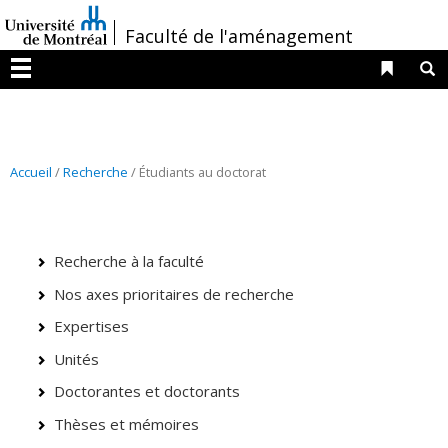
Passer
/
Faculté de l'aménagement
au
contenu
Liens 
R
Menu
Accueil
/
Recherche
/ Étudiants au doctorat
Recherche à la faculté
Nos axes prioritaires de recherche
Expertises
Unités
Doctorantes et doctorants
Thèses et mémoires