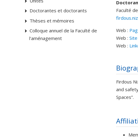
Unités
Doctora
Faculté de
Doctorantes et doctorants
firdous.n
Thèses et mémoires
Web :
Pag
Colloque annuel de la Faculté de
Courri
Web :
Site
l'aménagement
Web :
Lin
Biogra
Firdous Ni
and safety
Spaces”.
Affilia
Mem