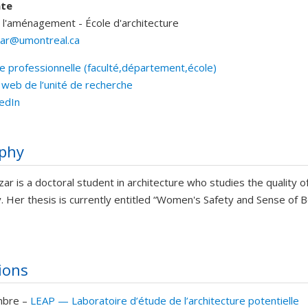
nte
 l'aménagement - École d'architecture
izar@umontreal.ca
e professionnelle (faculté,département,école)
els
 web de l’unité de recherche
kedIn
phy
zar
is a doctoral student in architecture who studies the quality 
. Her thesis is currently entitled “Women's Safety and Sense of B
tions
bre –
LEAP — Laboratoire d’étude de l’architecture potentielle