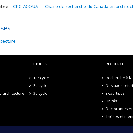
bre –
CRC-ACQUA — Chaire de recherche du Canada en architectur
ises
itecture
ÉTUDES
RECHERCHE
1er cycle
Recherche à la 
2e cycle
Nos axes prior
d'architecture
3e cycle
Expertises
Unités
Doctorantes et
Thèses et mém