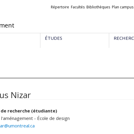
Liens
Répertoire
Facultés
Bibliothèques
Plan campus
externes
ement
ÉTUDES
RECHER
us Nizar
e de recherche (étudiante)
e l'aménagement - École de design
izar@umontreal.ca