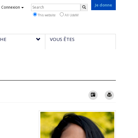
Je donne
Rechercher
Connexion
Search
This website
All UdeM
CHE
VOUS ÊTES
Vcard
Imprimer