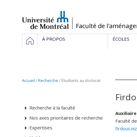
Passer
au
contenu
/
Faculté de l'aménag
Navigation
HOME
À PROPOS
ÉCOLES
principale
Accueil
/
Recherche
/ Étudiants au doctorat
Firdo
Recherche à la faculté
Auxiliair
Nos axes prioritaires de recherche
Faculté d
Expertises
firdous.n