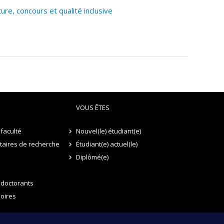
e, concours et qualité inclusive
VOUS ÊTES
faculté
Nouvel(le) étudiant(e)
itaires de recherche
Étudiant(e) actuel(le)
Diplômé(e)
 doctorants
oires