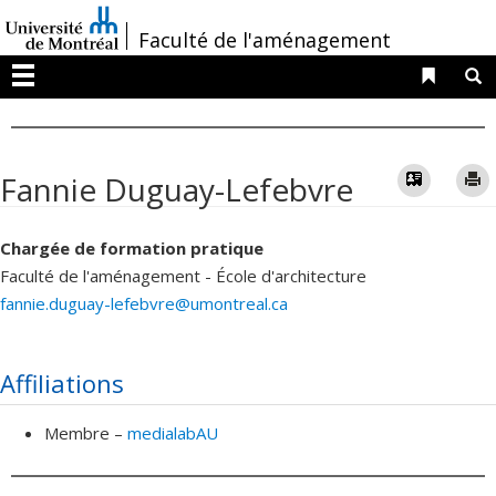
Passer
/
Faculté de l'aménagement
au
contenu
Liens 
R
Menu
Vcard
Fannie Duguay-Lefebvre
Chargée de formation pratique
Faculté de l'aménagement - École d'architecture
fannie.duguay-lefebvre@umontreal.ca
Affiliations
Membre –
medialabAU