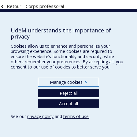
Retour - Corps professoral
Faculté de l'aménagement
UdeM understands the importance of
privacy
Cookies allow us to enhance and personalize your
browsing experience. Some cookies are required to
École d'architecture
ensure the website’s functionality and security, while
others remember your preferences. By accepting all, you
École de design
consent to our use of cookies to better serve you.
École d'urbanisme et d'architecture de paysage
Manage cookies
>
Plan du site
Reject all
Accessibilité
Accept all
See our
privacy policy
and
terms of use
.
Privacy
Terms of use