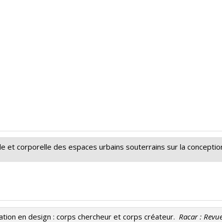
le et corporelle des espaces urbains souterrains sur la concepti
iences humaines du Canada
le du CRSH - Subventions d'exploration
ation en design : corps chercheur et corps créateur.
Racar : Revu