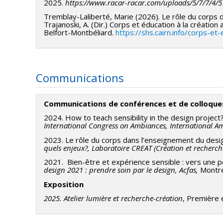
2025.
https://www.racar-racar.com/uploads/5/7/7/4/5
Tremblay-Laliberté, Marie (2026). Le rôle du corps da
Trajanoski, A. (Dir.) Corps et éducation à la création
Belfort-Montbéliard.
https://shs.cairn.info/corps-e
Communications
Communications de conférences et de colloque
2024. How to teach sensibility in the design projec
International Congress on Ambiances, International 
2023. Le rôle du corps dans l’enseignement du design
quels enjeux?,
Laboratoire CREAT (Création et recherche
2021. Bien-être et expérience sensible : vers une p
design 2021 : prendre soin par le design, Acfas,
Montré
Exposition
2025. Atelier lumière et recherche-création
, Première 