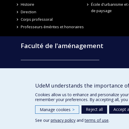
Histoire
École d'urbanisme et 
de paysage
Direction
Corps professoral
Professeurs émérites et honoraires
Faculté de l'aménagement
École d'architecture
École de design
UdeM understands the importance of
École d'urbanisme et d'architecture de paysage
Cookies allow us to enhance and personalize your 
remember your preferences. By accepting all, you 
Reject all
Accept a
Manage cookies
>
See our
privacy policy
and
terms of use
.
Privacy
Terms of use
Cookie Settings