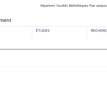
Liens
Répertoire
Facultés
Bibliothèques
Plan campus
externes
ement
ÉTUDES
RECHER