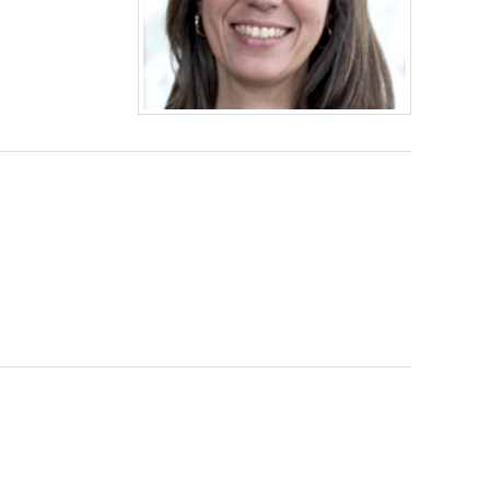
. Détentrice d'une maîtrise en aménagement et d'un
durant lesquelles j'ai réalisé de nombreux projet
 architecture et rédigé des articles pour le compte de