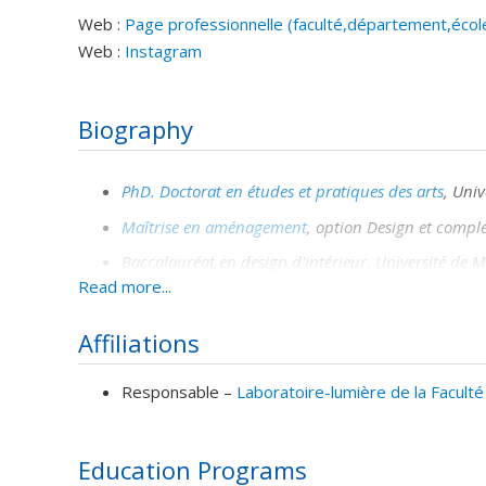
Web :
Page professionnelle (faculté,département,écol
Web :
Instagram
Biography
PhD. Doctorat en études et pratiques des arts
, Uni
Maîtrise en aménagement
, option Design et comple
Baccalauréat en design d'intérieur, Université de 
Read more...
Designer d'intérieur de formation, j'enseigne aux progr
doctorat en études et pratiques des arts, je cumule plus 
Affiliations
commerciaux et résidentiels en agence et à mon compte. J'a
médias spécialisés dans les disciplines de l'aménagement
Responsable –
Laboratoire-lumière de la Facul
Education Programs