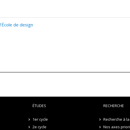
l’École de design
ÉTUDES
RECHERCHE
1er cycle
Recherche à la 
2e cycle
Nos axes prior