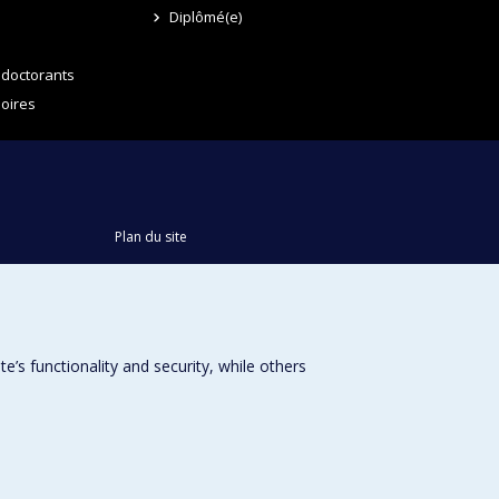
Diplômé(e)
 doctorants
oires
Plan du site
Accessibilité
s functionality and security, while others
Université de