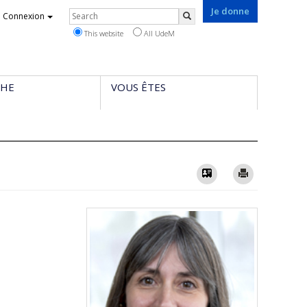
Je donne
Rechercher
Connexion
Search
This website
All UdeM
CHE
VOUS ÊTES
Vcard
Imprimer