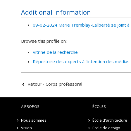
Additional Information
09-02-2024 Marie Tremblay-Laliberté se joint à 
Browse this profile on:
Vitrine de la recherche
Répertoire des experts à l’intention des médias
Retour - Corps professoral
À PROPOS
ÉCOLES
Nous sommes
École d'architecture
Vision
École de design