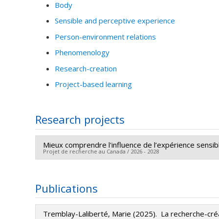
Body
Sensible and perceptive experience
Person-environment relations
Phenomenology
Research-creation
Project-based learning
Research projects
Mieux comprendre l'influence de l’expérience sensib
Projet de recherche au Canada / 2026 - 2028
Lead researcher :
Marie Tremblay-Laliberté
Funding sources:
CRSH/Conseil de recherches en sc
Publications
Grant programs:
PVX20020-Subvention institutionnel
Tremblay-Laliberté, Marie (2025). La recherche-cré