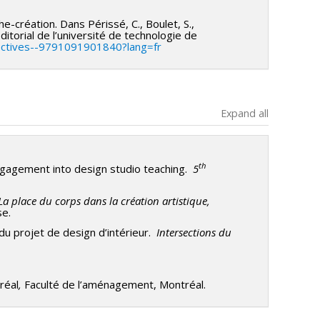
e-création. Dans Périssé, C., Boulet, S.,
éditorial de l’université de technologie de
spectives--9791091901840?lang=fr
Expand all
th
engagement into design studio teaching.
5
La place du corps dans la création artistique,
se.
du projet de design d’intérieur.
Intersections du
réal
,
Faculté de l’aménagement, Montréal.