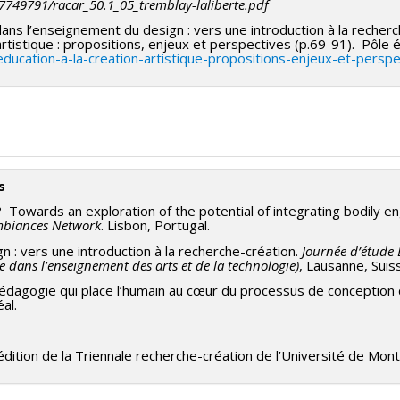
7749791/racar_50.1_05_tremblay-laliberte.pdf
ns l’enseignement du design : vers une introduction à la recherch
 artistique : propositions, enjeux et perspectives​ (p.69-91). Pôle 
t-education-a-la-creation-artistique-propositions-enjeux-et-per
s
t? Towards an exploration of the potential of integrating bodily 
Ambiances Network
. Lisbon, Portugal.
 : vers une introduction à la recherche-création.
Journée d’étude 
 dans l’enseignement des arts et de la technologie)
, Lausanne, Suis
édagogie qui place l’humain au cœur du processus de conception 
al.
édition de la Triennale recherche-création de l’Université de Mont