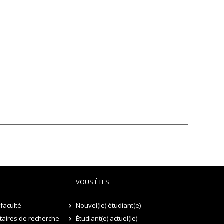
VOUS ÊTES
faculté
Nouvel(le) étudiant(e)
itaires de recherche
Étudiant(e) actuel(le)