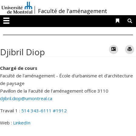
Passer
/
Faculté de l'aménagement
au
contenu
Liens 
R
Menu
Vcard
Djibril Diop
Chargé de cours
Faculté de l'aménagement - École d'urbanisme et d'architecture
de paysage
Pavillon de la Faculté de l’aménagement
office 3110
djibril.diop@umontreal.ca
Travail 1 :
514 343-6111 #1912
Web :
LinkedIn