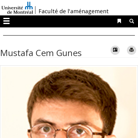
Passer
/
Faculté de l'aménagement
au
contenu
Liens 
R
Menu
Vcard
Mustafa Cem Gunes