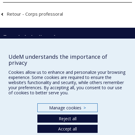
Retour - Corps professoral
Faculté de l'aménagement
UdeM understands the importance of
privacy
École d'architecture
Cookies allow us to enhance and personalize your browsing
École de design
experience. Some cookies are required to ensure the
website’s functionality and security, while others remember
École d'urbanisme et d'architecture de paysage
your preferences. By accepting all, you consent to our use
of cookies to better serve you.
Plan du site
Manage cookies
>
Accessibilité
Reject all
Accept all
Privacy