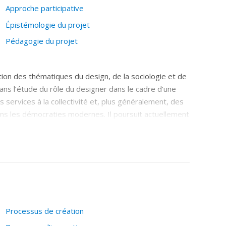
Approche participative
Épistémologie du projet
Pédagogie du projet
tion des thématiques du design, de la sociologie et de
 dans l’étude du rôle du designer dans le cadre d’une
services à la collectivité et, plus généralement, des
ns les démocraties modernes. Il poursuit actuellement
n universitaire (enseignement supérieur et implantation
 autres formes de recherche dites « par le projet »);
loppement moral des innovateurs, biais de conception
design de services publics (questions
Processus de création
et des propriétés esthétiques des services,