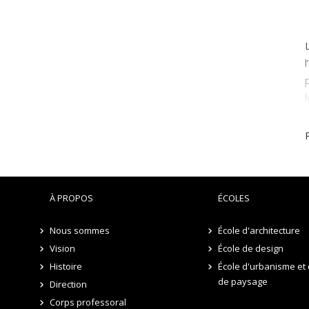
À PROPOS
ÉCOLES
Nous sommes
École d'architecture
Vision
École de design
Histoire
École d'urbanisme et 
de paysage
Direction
Corps professoral