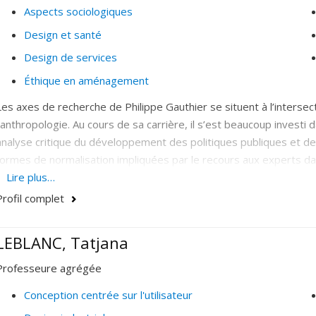
Aspects sociologiques
Design et santé
Design de services
Éthique en aménagement
Les axes de recherche de Philippe Gauthier se situent à l’intersec
l’anthropologie. Au cours de sa carrière, il s’est beaucoup investi
analyse critique du développement des politiques publiques et des 
formes de normalisation impliquées par le recours aux experts da
trois axes de recherche :
Lire plus…
Profil complet
- Analyse de la dynamique disciplinaire du design dans l'institutio
des Ph.D. en design, prolifération de la recherche-création et des
LEBLANC, Tatjana
- Responsabilité, morale et éthique en design (condition du déve
et injustices);
Professeure agrégée
- Connaissance de l'expérience-usager et son application dans le 
Conception centrée sur l'utilisateur
épistémologiques et méthodologiques, réalisme des affordances 