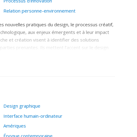
Processus d'innovation
Relation personne-environnement
s nouvelles pratiques du design, le processus créatif,
 technologique, aux enjeux émergents et à leur impact
che et création visent à identifier des solutions
rties prenantes. Ils mettent l’accent sur le design
dimension perceptuelle et expérientielle.
l’Université de Sherbrooke et avec la Chaire de
C et l’habitat « intelligent », le design pour une
s. Au sein de la Chaire en paysage et environnement de
terdisciplinaire sur le design et l’intégration
dro-Québec, la Ville de Montréal et le CQRDA.
Design graphique
Interface humain-ordinateur
Amériques
Époque contemporaine