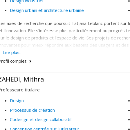
Design industriel
expérience-patient dans les services de santé).
Design urbain et architecture urbaine
Les axes de recherche que poursuit Tatjana Leblanc portent sur le
et l’innovation. Elle s’intéresse plus particulièrement au progrès
sur le design de produits et l’espace de vie. Ses projets de recher
innovantes pour mieux répondre aux besoins des usagers et des pa
inclusif, le contexte d’usage et les facteurs humains englobant la 
Lire plus…
Profil complet
À titre de chercheure, elle collabore avec le laboratoire DOMUS à 
l’Université de Québec à Trois-Rivières sur les thèmes comme les TI
population vieillissante, et la conception des interfaces intuitive
ZAHEDI, Mithra
l'Université de Montréal, Tatjana Leblanc participe à la recherche in
Professeure titulaire
d'équipements techniques en milieu urbain en partenariat avec Hy
Design
Processus de création
Codesign et design collaboratif
Conception centrée sur l'utilisateur