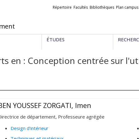
Liens
Répertoire
Facultés
Bibliothèques
Plan campus
externes
ement
ÉTUDES
RECHER
ts en : Conception centrée sur l'ut
BEN YOUSSEF ZORGATI, Imen
Directrice de département, Professeure agrégée
Design d'intérieur
Techniques et matériaux