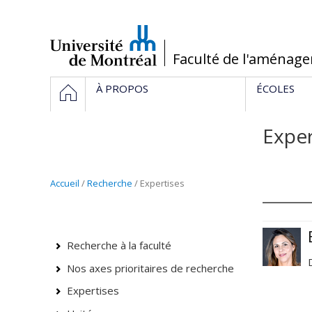
Passer
au
contenu
/
Faculté de l'aménag
Navigation
ACCUEIL
À PROPOS
ÉCOLES
principale
Exper
Accueil
/
Recherche
/ Expertises
Recherche à la faculté
Nos axes prioritaires de recherche
Expertises