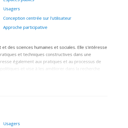
Usagers
Conception centrée sur l'utilisateur
Approche participative
t et des sciences humaines et sociales. Elle s'intéresse
pratiques et techniques constructives dans une
téresse également aux pratiques et au processus de
 politiques et vise à les améliorer dans la recherche
ortent sur : la matérialité du design, sur les qualités
une vision interdisciplinaire, elle s'engage dans la
on de la conception des environnements bâtis par une
Usagers