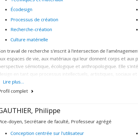
Écodesign
Processus de création
Recherche-création
Culture matérielle
Son travail de recherche s'inscrit à l'intersection de l'aménagemen
aux espaces de vie, aux matériaux qui leur donnent corps et aux 
perspective sémiotique, écologique et anthropologique. Elle s'in
design en tant que processus intellectuels, artistiques, sociaux et
fondamentale et la recherche création. Ses objectifs de recherche p
Lire plus…
sensorielles, culturelles et écologiques des matériaux utilisés. Par 
Profil complet
promotion de la recherche en design mettant en lumière l'évoluti
approche écosociale.
GAUTHIER, Philippe
Vice-doyen, Secrétaire de faculté, Professeur agrégé
Conception centrée sur l'utilisateur