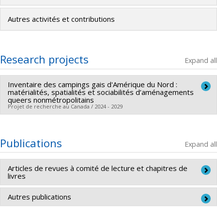
Autres activités et contributions
Research projects
Expand all
Inventaire des campings gais d'Amérique du Nord :
matérialités, spatialités et sociabilités d’aménagements
queers nonmétropolitains
Projet de recherche au Canada / 2024 - 2029
Lead researcher :
Hugues Lefebvre Morasse
Funding sources:
CRSH/Conseil de recherches en sciences
Publications
Expand all
humaines du Canada
Grant programs:
Articles de revues à comité de lecture et chapitres de
Historical period:
20th century
21th century
livres
Autres publications
(2024) « Le désir hors-les-murs ». Dans
Dérivations
(9), édité par François Scheuer and Michaël Bianchi.