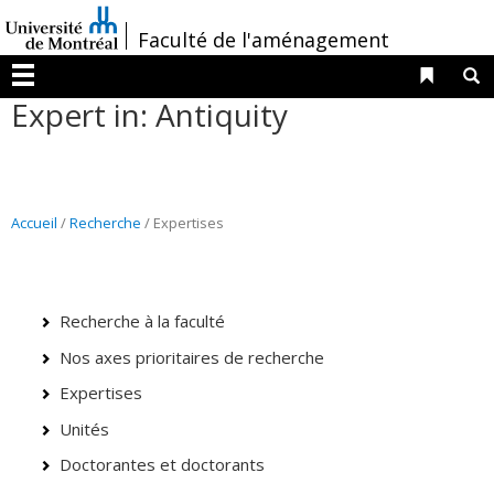
Passer
/
Faculté de l'aménagement
au
contenu
Liens 
R
Menu
Expert in: Antiquity
Accueil
/
Recherche
/ Expertises
Recherche à la faculté
Nos axes prioritaires de recherche
Expertises
Unités
Doctorantes et doctorants