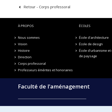
chantier un
spectacle
, c’est-à-dire une
re-présentation
tra
Retour - Corps professoral
communication langagière, une performance humaine et un
À PROPOS
ÉCOLES
Nous sommes
École d'architecture
Vision
École de design
Histoire
École d'urbanisme et 
de paysage
Direction
Corps professoral
Professeurs émérites et honoraires
Faculté de l'aménagement
École d'architecture