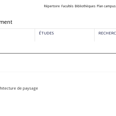
Liens
Répertoire
Facultés
Bibliothèques
Plan campus
externes
ement
ÉTUDES
RECHER
chitecture de paysage