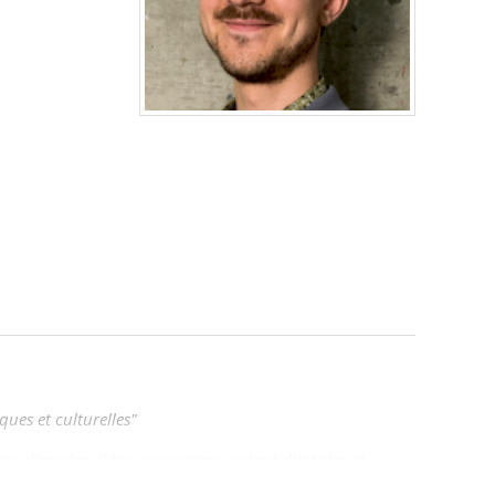
ues et culturelles
"
d’années. Il tire son origine, autant d’artistes et
des acteurs de l’aménagement qui veulent renouveler leur