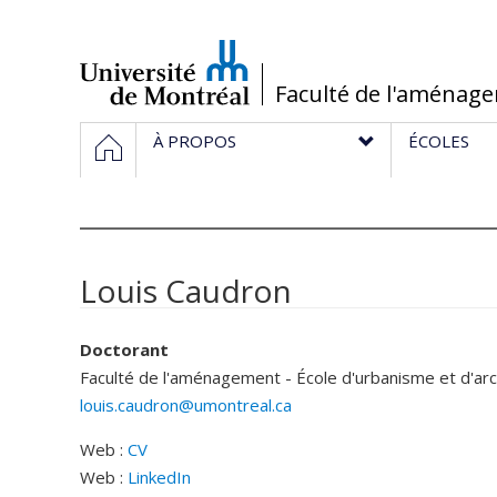
Passer
au
contenu
/
Faculté de l'aménag
Navigation
HOME
À PROPOS
ÉCOLES
principale
Louis Caudron
Doctorant
Faculté de l'aménagement - École d'urbanisme et d'ar
louis.caudron@umontreal.ca
Web :
CV
Web :
LinkedIn