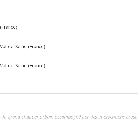
 (France)
 Val-de-Seine (France)
 Val-de-Seine (France)
n
du grand chantier urbain accompagné par des interventions artistiq
ntions artistiques et culturelles est expérimenté depuis une dizaine 
’intervention et à s’impliquer dans leur environnement urbain, que 