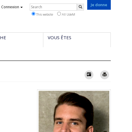
Je donne
Rechercher
Connexion
Search
This website
All UdeM
CHE
VOUS ÊTES
Vcard
Imprimer