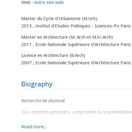
Web :
Autre site web
Master du Cycle d’Urbanisme (M.Urb)
2013 , Institut d'Etudes Politiques - Sciences-Po Paris
Master en Architecture (M. Arch et M.Sc Arch)
2011 , Ecole Nationale Supérieure d'Architecture Paris
Licence en Architecture (B.Arch)
2007 , Ecole Nationale Supérieure d'Architecture Paris
Biography
Recherche de doctorat
"Le « chantier-spectacle », comprendre la
re-présentatio
L’accompagnement du grand chantier urbain par des interve
Read more...
d’autres créatifs qui y cherchent de nouveaux terrains d