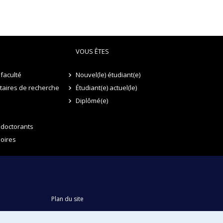
aractéristiques, comme une affabulation, une
acle ».
VOUS ÊTES
faculté
Nouvel(le) étudiant(e)
itaires de recherche
Étudiant(e) actuel(le)
Diplômé(e)
 doctorants
oires
Plan du site
Accessibilité