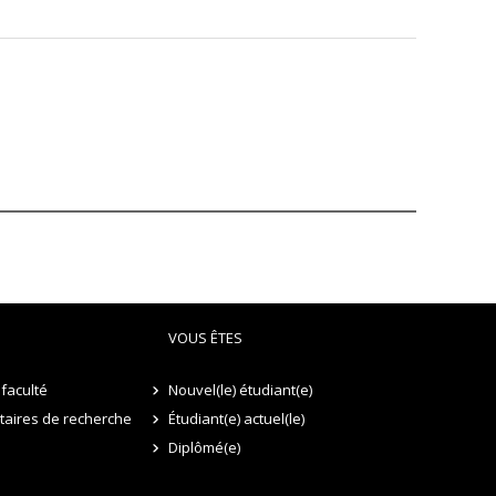
VOUS ÊTES
faculté
Nouvel(le) étudiant(e)
itaires de recherche
Étudiant(e) actuel(le)
Diplômé(e)