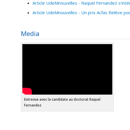
Article UdeMnouvelles - Raquel Fernandez s’inté
Article UdeMnouvelles - Un prix Acfas Relève p
Media
Entrevue avec la candidate au doctorat Raquel
Fernandez