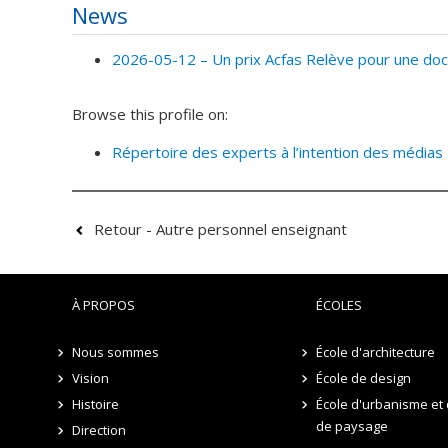
News
2026-05-12 –
Un prix Acfas Relève pour une do
Browse this profile on:
Répertoire des experts à l’intention des médias
Retour - Autre personnel enseignant
À PROPOS
ÉCOLES
Nous sommes
École d'architecture
Vision
École de design
Histoire
École d'urbanisme et 
de paysage
Direction