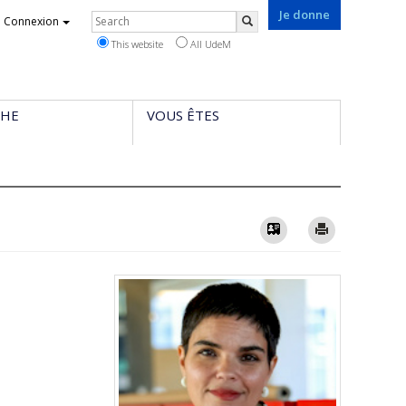
Je donne
Rechercher
Connexion
Search
This website
All UdeM
CHE
VOUS ÊTES
Vcard
Imprimer