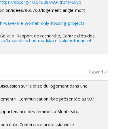
https://doi.org/10.64628/AAP.trpm46kyp
/opinion/idees/965763/logement-angle-mort-
th-wave/are-women-only-housing-projects-
de GoKit ». Rapport de recherche, Centre d’études
urce/la-construction-modulaire-volumetrique-et-
Expand all
. Discussion sur la crise du logement dans une
e
logement ». Communication libre présentée au 93
 d’appartenance des femmes à Montréal ».
ontréal ». Conférence professionnelle