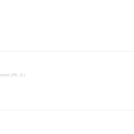
ment (Ph. D.)
on féministe intersectionnelle
c.A)