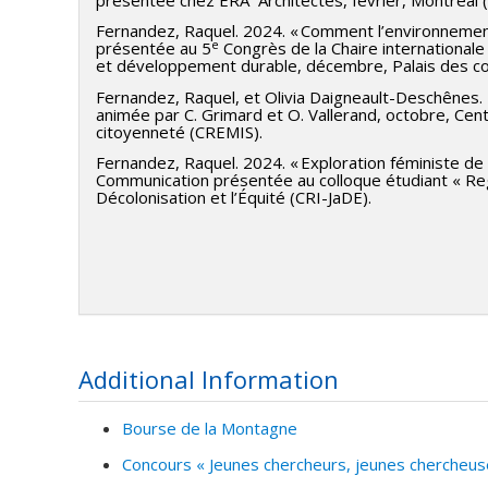
Chargée de cours : Thi Phuong-Trâm Nguyen
Fernandez, Raquel. 2024. « Comment l’environnement
Cours : DES 1630 Spatialités et parcours
e
présentée au 5
Congrès de la Chaire international
et développement durable, décembre, Palais des c
Fondatrice et Présidente
Fernandez, Raquel, et Olivia Daigneault-Deschênes. 
Peinture ELA Inc., 2006 — 2022
animée par C. Grimard et O. Vallerand, octobre, Centr
citoyenneté (CREMIS).
Entreprise générale de construction spécialisée en réhabi
bâtiments résidentiels, commerciaux et institutionnels à 
Fernandez, Raquel. 2024. « Exploration féministe de
Communication présentée au colloque étudiant « Regard
Décolonisation et l’Équité (CRI-JaDE).
Additional Information
Bourse de la Montagne
Concours « Jeunes chercheurs, jeunes chercheuses