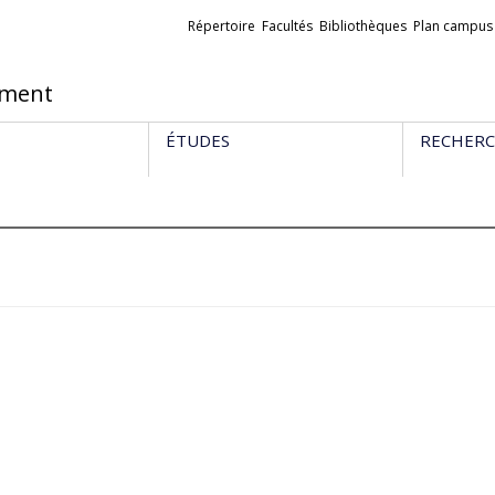
Liens
Répertoire
Facultés
Bibliothèques
Plan campus
externes
ement
ÉTUDES
RECHER