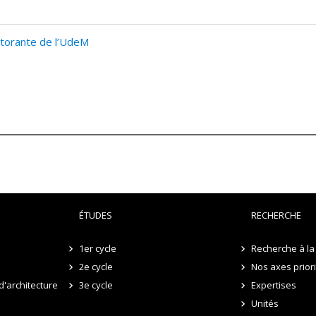
ctorante de l’UdeM
ÉTUDES
RECHERCHE
1er cycle
Recherche à la 
2e cycle
Nos axes prior
d'architecture
3e cycle
Expertises
Unités