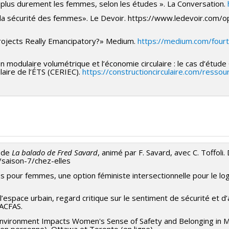
e plus durement les femmes, selon les études ». La Conversation.
Histoire des styles et du design
e la sécurité des femmes». Le Devoir. https://www.ledevoir.com
rojects Really Emancipatory?» Medium.
https://medium.com/four
on modulaire volumétrique et l’économie circulaire : le cas d’étu
laire de l’ÉTS (CERIEC).
https://constructioncirculaire.com/resso
 Intention et éthique en design
i 2023
 de
La balado de Fred Savard
, animé par F. Savard, avec C. Toffoli
/saison-7/chez-elles
ruction modulaire volumétrique et
ves pour femmes, une option féministe intersectionnelle pour le 
 l’espace urbain, regard critique sur le sentiment de sécurité et
’ACFAS.
 Environment Impacts Women's Sense of Safety and Belonging in M
2022
en personne), Ottawa et Toronto (en ligne).