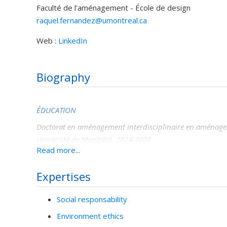
Faculté de l'aménagement - École de design
raquel.fernandez@umontreal.ca
Web :
LinkedIn
Biography
ÉDUCATION
Doctorat en aménagement interdisciplinaire en aménage
Université de Montréal, 2024-2028
Read more...
Thèse : Les habitations collectives pour femmes , une opti
pour le logement.
Expertises
Directeur : Olivier Vallerand
Maîtrise en Aménagement, option théories en design (M.S
Social responsability
Université de Montréal, 2023-2024
Environment ethics
Passage accéléré vers le programme de doctorat