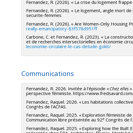
Fernandez, R. (2026). « La crise du logement frapp
Cours enseignés : Couleur appliquée I, Matériaux et finis, 
Fernandez, R. (2026). « Le logement, angle mort d
Auxiliaire de recherche
securite-femmes
Université de Montréal, mai-octobre 2024
Fernandez, R. (2026). « Are Women-Only Housing P
« Guide sur l’évaluation pour l’apprentissage en atelier »
really-emancipatory-83f578d951ff
Directrices : Virginie Tessier et Maude Mailhot-Léonard
Carbone, C. et Fernandez, R. (2023). « La constructi
et de recherches intersectorielles en économie circu
leconomie-circulaire-le-cas-detude-gokit/
Auxiliaire d’enseignement
Université de Montréal, septembre 2023 — mai 2024
Professeur : Olivier Vallerand
Cours : DEI 1511 Histoire du design d’intérieur, DEI 3555
Communications
Auxiliaire de recherche
Université du Québec à Montréal, septembre 2022 — ma
Fernandez, R. 2026. Invitée à l'épisode «
Chez elles
»
perspective féministe. https://www.fredsavard.com
Projet sur la construction modulaire, intitulé « La const
Fernandez, Raquel. 2026. « Les habitations collecti
l’économie circulaire : Le cas d’étude GoKit ».
Congrès de l’ACFAS.
Directeur : Carlo Carbone
Fernandez, Raquel. 2025. « Exploration féministe de
e
Communication libre présentée au 92
Congrès de l
Auxiliaire d’enseignement
Fernandez, Raquel. 2025. « Exploring how the Built
Université du Québec à Montréal, septembre-décembre 
présentée chez ERA Architectes, février, Montréal (