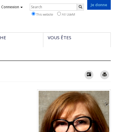
Je donne
Rechercher
Connexion
Search
This website
All UdeM
CHE
VOUS ÊTES
Vcard
Imprimer