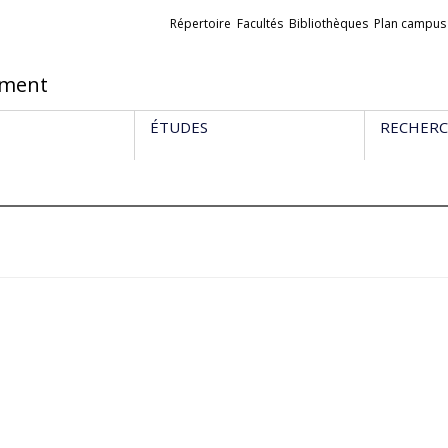
Liens
Répertoire
Facultés
Bibliothèques
Plan campus
externes
ement
ÉTUDES
RECHER