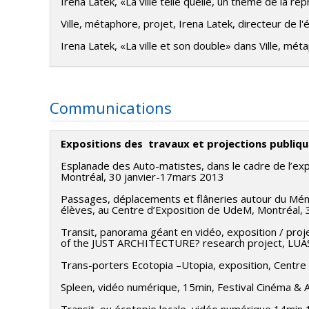
Irena Latek, «La ville telle quelle, un thème de la r
Ville, métaphore, projet, Irena Latek, directeur de l'
Irena Latek, «La ville et son double» dans Ville, mé
Communications
Expositions des travaux et projections publiq
Esplanade des Auto-matistes, dans le cadre de l’expo
Montréal, 30 janvier-17mars 2013
Passages, déplacements et flâneries autour du Mémor
élèves, au Centre d’Exposition de UdeM, Montréal,
Transit, panorama géant en vidéo, exposition / pr
of the JUST ARCHITECTURE? research project, LUAS
Trans-porters Ecotopia –Utopia, exposition, Centr
Spleen, vidéo numérique, 15min, Festival Cinéma &
Transit, ou écotopie locale, vidéo numérique 14min