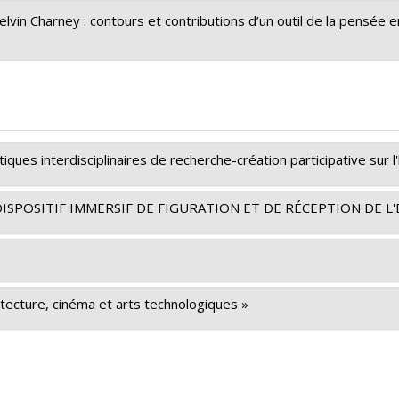
in Charney : contours et contributions d’un outil de la pensée e
tiques interdisciplinaires de recherche-création participative sur l'h
DISPOSITIF IMMERSIF DE FIGURATION ET DE RÉCEPTION DE L
tal Fortin
,
Catherine Mavrikakis
,
Alice Covatta
,
Olivier Beauchet
ec - Société et culture (FQRSC)
iences humaines du Canada
aux équipes de recherche - Stade de développement : Nouvelle
chitecture, cinéma et arts technologiques »
Piché
,
Sébastien Roy
,
Michel Duchesneau
,
Olivier Asselin
,
Tiiu 