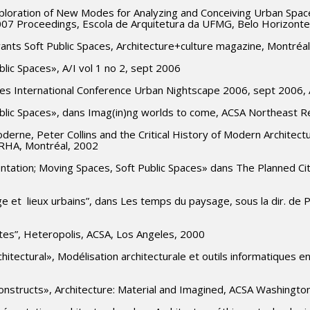
Exploration of New Modes for Analyzing and Conceiving Urban Sp
2007 Proceedings, Escola de Arquitetura da UFMG, Belo Horizont
nts Soft Public Spaces, Architecture+culture magazine, Montréal
blic Spaces», A/I vol 1 no 2, sept 2006
actes International Conference Urban Nightscape 2006, sept 2006,
blic Spaces», dans Imag(in)ng worlds to come, ACSA Northeast R
 moderne, Peter Collins and the Critical History of Modern Architectu
 IRHA, Montréal, 2002
entation; Moving Spaces, Soft Public Spaces» dans The Planned Cit
age et lieux urbains”, dans Les temps du paysage, sous la dir. de
Sites”, Heteropolis, ACSA, Los Angeles, 2000
hitectural», Modélisation architecturale et outils informatiques e
constructs», Architecture: Material and Imagined, ACSA Washingto