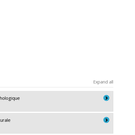
Expand all
phologique
turale