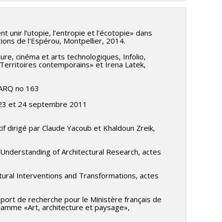
nir l’utopie, l’entropie et l’écotopie» dans
ions de l'Espérou, Montpellier, 2014.
cture, cinéma et arts technologiques, Infolio,
«Territoires contemporains» et Irena Latek,
s ARQ no 163
 le 23 et 24 septembre 2011
if dirigé par Claude Yacoub et Khaldoun Zreik,
 Understanding of Architectural Research, actes
ctural Interventions and Transformations, actes
port de recherche pour le Ministère français de
gramme «Art, architecture et paysage»,