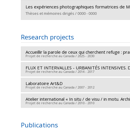
Graduate :
Morales, Sergio
Lien vers le document dans Papyrus
Les expériences photographiques formatrices de Melv
Cycle :
Master's
Thèses et mémoires dirigés / 0000 - 0000
Grade :
M. Sc.
Graduate :
Levasseur, Élène
Lien vers le document dans Papyrus
Cycle :
Doctoral
Research projects
Grade :
Ph. D.
Lien vers le document dans Papyrus
Accueillir la parole de ceux qui cherchent refuge : pra
Projet de recherche au Canada / 2025 - 2030
FLUX ET INTERVALLES - URBANITÉS INTENSIVES. 
Lead researcher :
Simon Harel
Projet de recherche au Canada / 2014 - 2017
Co-researchers :
Irena Latek
,
José Côté
,
Marie-Chan
Saillant
,
Léonore Brassard
Laboratoire Art&D
Lead researcher :
Irena Latek
Projet de recherche au Canada / 2007 - 2012
Funding sources:
FRQSC/Fonds de recherche du Québ
Funding sources:
CRSH/Conseil de recherches en sc
Grant programs:
PVXXXXXX-(SE) Programme Soutien 
Grant programs:
PV152160-Subvention Connexion
Atelier international « In situ / de visu / in motu. Ar
Lead researcher :
Luc Courchesne
Projet de recherche au Canada / 2010 - 2010
Co-researchers :
Irena Latek
,
Brian Massumi
,
Jean 
Lead researcher :
Irena Latek
Publications