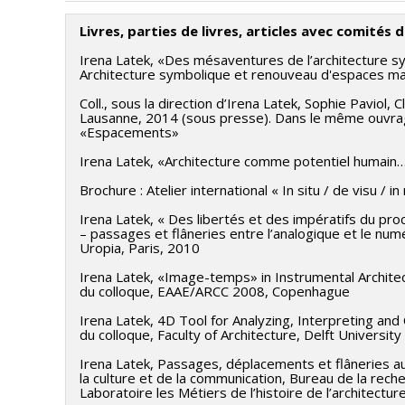
Livres, parties de livres, articles avec comités 
Irena Latek, «Des mésaventures de l’architecture sy
Architecture symbolique et renouveau d'espaces margi
Coll., sous la direction d’Irena Latek, Sophie Paviol, 
Lausanne, 2014 (sous presse). Dans le même ouvrage 
«Espacements»
Irena Latek, «Architecture comme potentiel humain…
Brochure : Atelier international « In situ / de visu 
Irena Latek, « Des libertés et des impératifs du pro
– passages et flâneries entre l’analogique et le num
Uropia, Paris, 2010
Irena Latek, «Image-temps» in Instrumental Architec
du colloque, EAAE/ARCC 2008, Copenhague
Irena Latek, 4D Tool for Analyzing, Interpreting and
du colloque, Faculty of Architecture, Delft Universit
Irena Latek, Passages, déplacements et flâneries au
la culture et de la communication, Bureau de la rec
Laboratoire les Métiers de l’histoire de l’architect