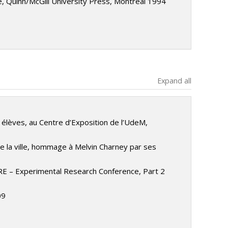
gie, Quinn/McGill University Press, Montréal 1994
Expand all
 élèves, au Centre d’Exposition de l’UdeM,
ve la ville, hommage à Melvin Charney par ses
RE – Experimental Research Conference, Part 2
09