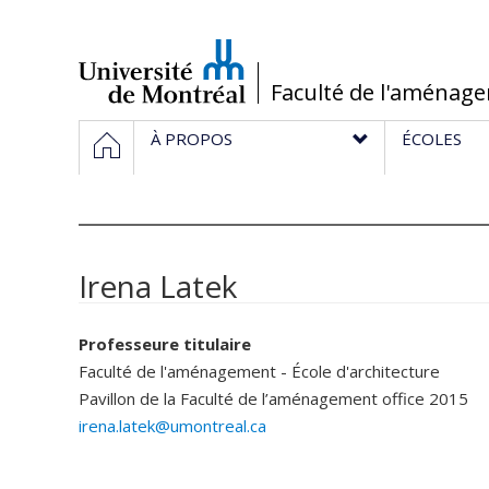
Passer
au
contenu
/
Faculté de l'aménag
Navigation
HOME
À PROPOS
ÉCOLES
principale
Irena Latek
Professeure titulaire
Faculté de l'aménagement - École d'architecture
Pavillon de la Faculté de l’aménagement
office 2015
irena.latek@umontreal.ca