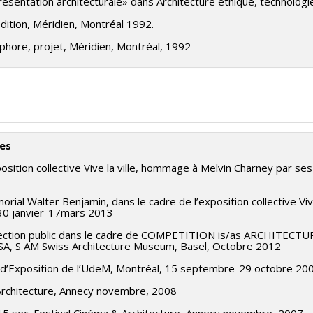
eprésentation architecturale» dans Architecture éthique, technolo
édition, Méridien, Montréal 1992.
taphore, projet, Méridien, Montréal, 1992
ues
sition collective Vive la ville, hommage à Melvin Charney par ses
ial Walter Benjamin, dans le cadre de l’exposition collective Vi
 30 janvier-17mars 2013
ojection public dans le cadre de COMPETITION is/as ARCHITECTU
A, S AM Swiss Architecture Museum, Basel, Octobre 2012
e d’Exposition de l’UdeM, Montréal, 15 septembre-29 octobre 20
 Architecture, Annecy novembre, 2008
 15 sec. Festival Cinéma & Architecture, Annecy novembre, 2007