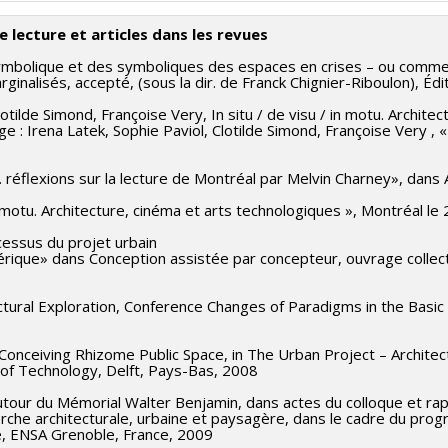
de lecture et articles dans les revues
mbolique et des symboliques des espaces en crises – ou comment u
nalisés, accepté, (sous la dir. de Franck Chignier-Riboulon), Édit
Clotilde Simond, Françoise Very, In situ / de visu / in motu. Archite
: Irena Latek, Sophie Paviol, Clotilde Simond, Françoise Very , 
 réflexions sur la lecture de Montréal par Melvin Charney», dan
/ in motu. Architecture, cinéma et arts technologiques », Montréal
cessus du projet urbain
érique» dans Conception assistée par concepteur, ouvrage collect
tural Exploration, Conference Changes of Paradigms in the Basic
 Conceiving Rhizome Public Space, in The Urban Project – Archite
y of Technology, Delft, Pays-Bas, 2008
tour du Mémorial Walter Benjamin, dans actes du colloque et rap
herche architecturale, urbaine et paysagère, dans le cadre du pro
ure, ENSA Grenoble, France, 2009