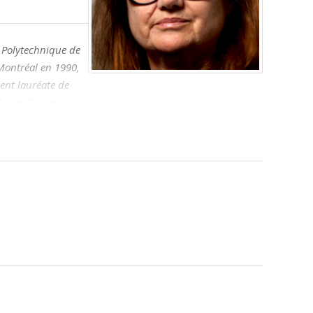
e Polytechnique de
 Montréal en 1990,
ment lauréate de
da, en Espagne et
aire de
recherche-création
rticles et
tion en
al (Centre de
t Public Spaces
Spaces
présenté
er Benjamin,