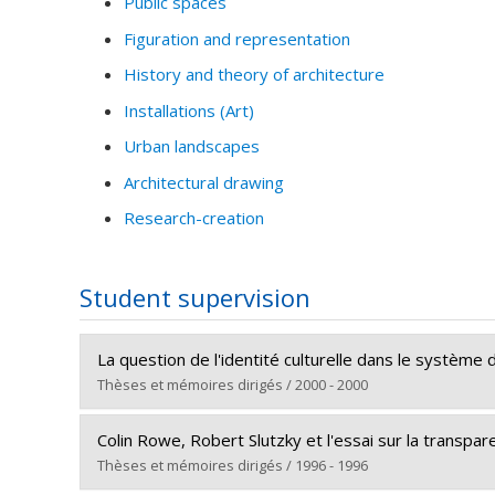
Public spaces
Figuration and representation
History and theory of architecture
Installations (Art)
Urban landscapes
Architectural drawing
Research-creation
Student supervision
La question de l'identité culturelle dans le système 
Thèses et mémoires dirigés / 2000 - 2000
Graduate :
Couturier, Benoît
Colin Rowe, Robert Slutzky et l'essai sur la transpar
Cycle :
Master's
Thèses et mémoires dirigés / 1996 - 1996
Grade :
M. Sc.