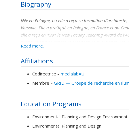
Biography
Née en Pologne, où elle a reçu sa formation d'architecte,
Varsovie. Elle a pratiqué en Pologne, en France et au Ca
elle a reçu en 1991 le New Faculty Teaching Award de l'ACS
plusieurs prix de concours architecturaux nationaux et i
Read more...
en Allemagne. De 1997 à 2000, elle a dirigé l'Institut de r
l'Université de Montréal, de l'Université McGill et du Cen
Affiliations
medialabAU consacré à l’exploration du projet architectura
commissaire d'expositions qui témoignent de son intérêt p
Codirectrice –
medialabAU
architecture. Entre autres, correspondent à ces thématiqu
Membre –
GRID — Groupe de recherche en illumi
design de l’UQAM) en 1992, à NewYork (Galeria Frau) et à 
présenté en 2003 à Montréal (SAT) et en 2004 à Barcelone 
en 2005 à Montréal (SAT) ainsi que son dernier ouvrage l
Education Programs
présenté au festival Cinéma Architecture à Annecy en 200
Environmental Planning and Design Environment
Environmental Planning and Design