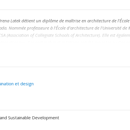
 Irena Latek détient un diplôme de maîtrise en architecture de l'Écol
nada. Nommée professeure à l'École d'architecture de l'Université de
A (Association of Collegiate Schools of Architecture). Elle est égale
nternationaux. Ses recherches et créations ont été exposées au Cana
echerche en histoire de l'architecture (IRHA), organisme interdisciplin
tre Canadien d'Architecture. En 2001, elle a fondé le laboratoire de 
l et urbain par les nouveaux médias. Elle est l'auteur de projets, d'a
our les questions de la théorie, de la conception et de la représenta
es : l'exposition Ville Métaphore Projet qui a été présentée à Montré
nation et design
Paris (Pavillon de l'Arsenal) en 1995, le projet Espaces mouvants
Sof
(Galerie Ras), le projet Ubiquités publiques
Desynchronized Public 
e film Passages, déplacements et flâneries autour du Mémorial Walt
6.
 and Sustainable Development