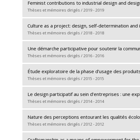
Graduate :
Saoud, Maha
Lien vers le document dans Papyrus
Feminist contributions to industrial design and desig
Cycle :
Master's
Thèses et mémoires dirigés / 2019 - 2019
Grade :
M. Sc. A.
Graduate :
Prochner, Isabel
Lien vers le document dans Papyrus
Culture as a project: design, self-determination and
Cycle :
Doctoral
Thèses et mémoires dirigés / 2018 - 2018
Grade :
Ph. D.
Graduate :
Leitão, Renata Marques
Lien vers le document dans Papyrus
Une démarche participative pour soutenir la communic
Cycle :
Doctoral
Thèses et mémoires dirigés / 2016 - 2016
Grade :
Ph. D.
Graduate :
Reumont, Marie-Josée
Lien vers le document dans Papyrus
Étude exploratoire de la phase d’usage des produits
Cycle :
Master's
Thèses et mémoires dirigés / 2015 - 2015
Grade :
M. Sc. A.
Graduate :
Déméné, Claudia
Lien vers le document dans Papyrus
Le design participatif au sein d’entreprises : une e
Cycle :
Doctoral
Thèses et mémoires dirigés / 2014 - 2014
Grade :
Ph. D.
Graduate :
Gravel, Pascale
Lien vers le document dans Papyrus
Nature des perceptions entourant les qualités écolo
Cycle :
Master's
Thèses et mémoires dirigés / 2012 - 2012
Grade :
M. Sc. A.
Graduate :
Martin, Anabelle
Lien vers le document dans Papyrus
Craftsmanship as a means of empowerment for the tr