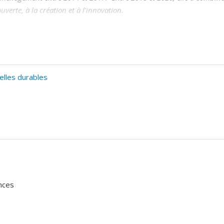
uverte, à la création et à l'innovation.
ollaborative portent sur les processus d’innovation dans la transmissi
 à favoriser des liens perméables et mutuellement enrichissants entre l
elles durables
nces