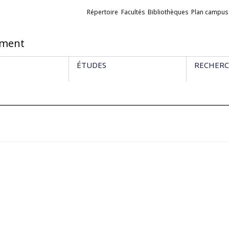
Liens
Répertoire
Facultés
Bibliothèques
Plan campus
externes
ement
ÉTUDES
RECHER