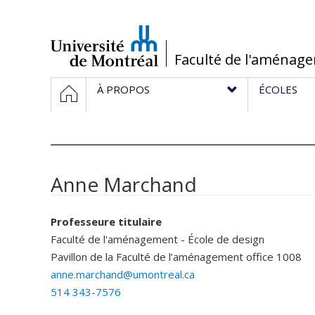
Passer
au
contenu
/
Faculté de l'aménag
Navigation
HOME
À PROPOS
ÉCOLES
principale
Anne Marchand
Professeure titulaire
Faculté de l'aménagement - École de design
Pavillon de la Faculté de l’aménagement
office 1008
anne.marchand@umontreal.ca
514 343-7576