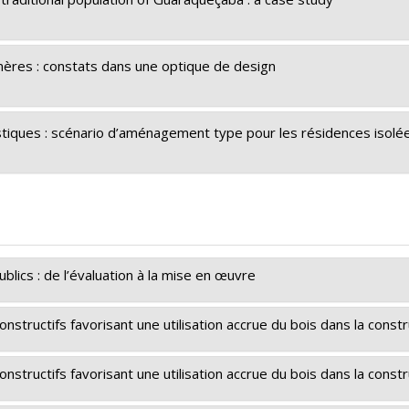
s mères : constats dans une optique de design
tiques : scénario d’aménagement type pour les résidences isol
blics : de l’évaluation à la mise en œuvre
ructifs favorisant une utilisation accrue du bois dans la const
stien Lord
,
Alice Covatta
,
Miquel Reina Ortiz
,
Ana Medina Gavil
ec - Société et culture (FQRSC)
ructifs favorisant une utilisation accrue du bois dans la const
 - générique
ei Nejur
,
Mario Bourgault
,
Carlo Carbone