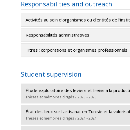
Responsabilities and outreach
Activités au sein d’organismes ou d’entités de l’insti
Responsabilités administratives
Titres : corporations et organismes professionnels
Student supervision
Étude exploratoire des leviers et freins à la produc
Thèses et mémoires dirigés / 2023 - 2023
Graduate :
Deshaies, Jocelyn
État des lieux sur l'artisanat en Tunisie et la valoris
Cycle :
Master's
Thèses et mémoires dirigés / 2021 - 2021
Grade :
M. Sc. A.