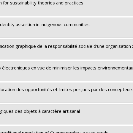
n for sustainability theories and practices
 identity assertion in indigenous communities
ation graphique de la responsabilité sociale d’une organisation : 
 électroniques en vue de minimiser les impacts environnementaux 
xploration des opportunités et limites perçues par des concepteur
giques des objets à caractère artisanal
aditional population of Guaraqueçaba : a case study