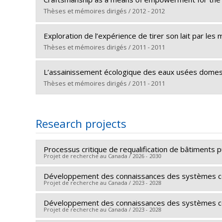
Cycle :
Master's
Thèses et mémoires dirigés / 2012 - 2012
Grade :
M. Sc. A.
Graduate :
Leitão, Renata M.
Lien vers le document dans Papyrus
Exploration de l’expérience de tirer son lait par le
Cycle :
Master's
Thèses et mémoires dirigés / 2011 - 2011
Grade :
M. Sc. A.
Graduate :
Deschambault, Caroline
Lien vers le document dans Papyrus
L’assainissement écologique des eaux usées domes
Cycle :
Master's
Thèses et mémoires dirigés / 2011 - 2011
Grade :
M. Sc. A.
Graduate :
Beaudry, Pierre-Luc
Lien vers le document dans Papyrus
Cycle :
Master's
Research projects
Grade :
M. Sc. A.
Lien vers le document dans Papyrus
Processus critique de requalification de bâtiments pu
Projet de recherche au Canada / 2026 - 2030
Développement des connaissances des systèmes const
Lead researcher :
Gonzalo Lizarralde
Projet de recherche au Canada / 2023 - 2028
Co-researchers :
Daniel Pearl
,
Anne Marchand
,
Séba
Funding sources:
FRQSC/Fonds de recherche du Québ
Développement des connaissances des systèmes const
Lead researcher :
Gonzalo Lizarralde
Projet de recherche au Canada / 2023 - 2028
Grant programs:
PVXXXXXX-(AC) Actions concertées
Co-researchers :
Daniel Pearl
,
Anne Marchand
,
Andr