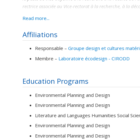
rectrice associée au Vice-rectorat à la recherche, à la déco
Ses travaux de recherche-action et de recherche-création c
Read more...
Par ses activités d’enseignement et de recherche, elle vise
Affiliations
citoyens.
Responsable –
Groupe design et cultures matéri
Membre –
Laboratoire écodesign - CIRODD
Education Programs
Environmental Planning and Design
Environmental Planning and Design
Literature and Languages Humanities Social Scie
Environmental Planning and Design
Environmental Planning and Design