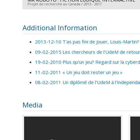
Lead researcher :
Miriam Beauchamp
Projet de recherche au Canada / 2013 - 2017
Co-researchers :
Aude Dufresne
,
Louis-Martin Guay
Funding sources:
FRQSC/Fonds de recherche du Québ
Lead researcher :
Louis-Martin Guay
Grant programs:
PVXXXXXX-AUDACE (financement par
Funding sources:
FRQSC/Fonds de recherche du Québ
Additional Information
Grant programs:
PVXXXXXX-(CC) Établissement de n
2013-12-10 T'as pas fini de jouer, Louis-Martin?
09-02-2015 Les chercheurs de l'UdeM de retour 
19-02-2010 Plus qu’un jeu? Regard sur la cybe
11-02-2011 « Un jeu doit rester un jeu »
08-02-2011 Un diplômé de l'UdeM à l'Independa
Media