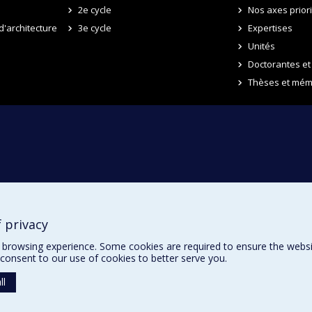
2e cycle
Nos axes prior
d'architecture
3e cycle
Expertises
Unités
Doctorantes et
Thèses et mém
 privacy
browsing experience. Some cookies are required to ensure the website’
consent to our use of cookies to better serve you.
ll