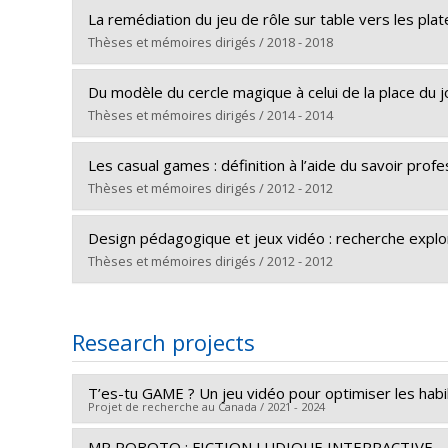
Graduate :
Godin, Danny
Lien vers le document dans Papyrus
La remédiation du jeu de rôle sur table vers les pla
Cycle :
Doctoral
Thèses et mémoires dirigés / 2018 - 2018
Grade :
Ph. D.
Graduate :
Savard, Sébastien
Lien vers le document dans Papyrus
Du modèle du cercle magique à celui de la place du j
Cycle :
Master's
Thèses et mémoires dirigés / 2014 - 2014
Grade :
M. Sc. A.
Graduate :
Bussière-Lavallée, Véronique
Lien vers le document dans Papyrus
Les casual games : définition à l’aide du savoir pro
Cycle :
Master's
Thèses et mémoires dirigés / 2012 - 2012
Grade :
M. Sc. A.
Graduate :
Chiapello, Laureline
Lien vers le document dans Papyrus
Design pédagogique et jeux vidéo : recherche explo
Cycle :
Master's
Thèses et mémoires dirigés / 2012 - 2012
Grade :
M. Sc. A.
Graduate :
Godin, Danny
Lien vers le document dans Papyrus
Cycle :
Master's
Research projects
Grade :
M. Sc. A.
Lien vers le document dans Papyrus
T’es-tu GAME ? Un jeu vidéo pour optimiser les habi
Projet de recherche au Canada / 2021 - 2024
MR ROBOTO : FICTION LUDIQUE INTERRACTIVE