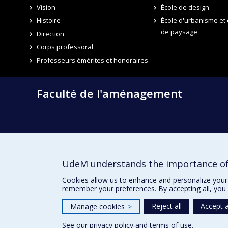
Vision
École de design
Histoire
École d'urbanisme et 
de paysage
Direction
Corps professoral
Professeurs émérites et honoraires
Faculté de l'aménagement
École d'architecture
École de design
UdeM understands the importance of
École d'urbanisme et d'architecture de paysage
Cookies allow us to enhance and personalize your 
remember your preferences. By accepting all, you 
Reject all
Accept a
Manage cookies
>
See our
privacy policy
and
terms of use
.