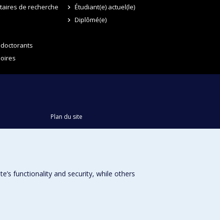
itaires de recherche
Étudiant(e) actuel(le)
Diplômé(e)
 doctorants
oires
Plan du site
Accessibilité
s functionality and security, while others