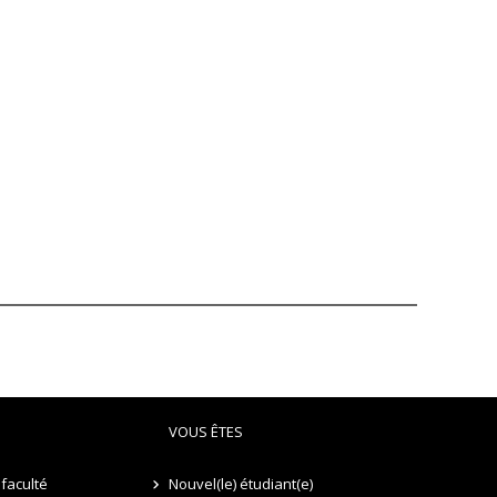
VOUS ÊTES
faculté
Nouvel(le) étudiant(e)