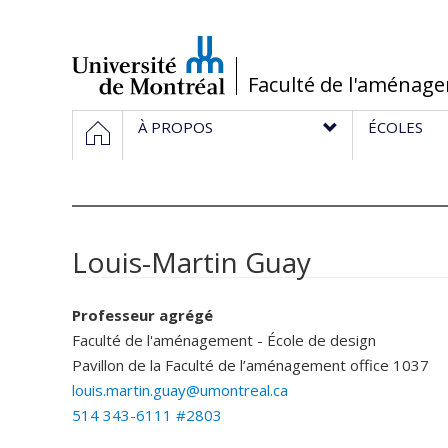
Passer
au
contenu
/
Faculté de l'aménag
Navigation
HOME
À PROPOS
ÉCOLES
principale
Louis-Martin Guay
Professeur agrégé
Faculté de l'aménagement - École de design
Pavillon de la Faculté de l’aménagement
office 1037
louis.martin.guay@umontreal.ca
514 343-6111 #2803