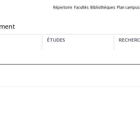
Liens
Répertoire
Facultés
Bibliothèques
Plan campus
externes
ement
ÉTUDES
RECHER