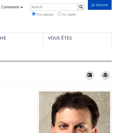
Je donne
Rechercher
Connexion
Search
This website
All UdeM
CHE
VOUS ÊTES
Vcard
Imprimer