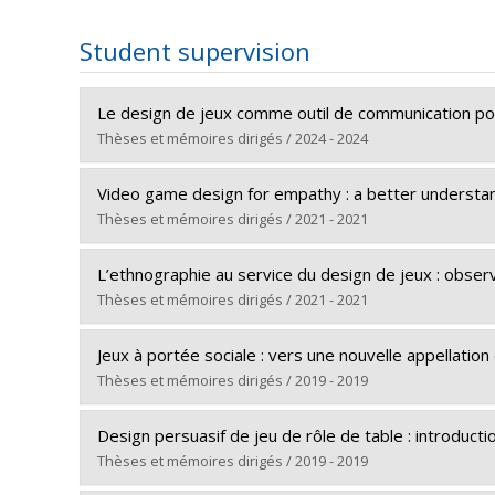
Student supervision
Le design de jeux comme outil de communication pou
Thèses et mémoires dirigés / 2024 - 2024
Graduate :
Duplain, Delphine
Video game design for empathy : a better understan
Cycle :
Master's
Thèses et mémoires dirigés / 2021 - 2021
Grade :
M. Sc. A.
Graduate :
Aguilar, Edgar Eduardo
Lien vers le document dans Papyrus
L’ethnographie au service du design de jeux : obse
Cycle :
Master's
Thèses et mémoires dirigés / 2021 - 2021
Grade :
M. Sc. A.
Graduate :
Turnblom-Lepage, Harrison
Lien vers le document dans Papyrus
Jeux à portée sociale : vers une nouvelle appellatio
Cycle :
Master's
Thèses et mémoires dirigés / 2019 - 2019
Grade :
M. Sc. A.
Graduate :
Bhéreur-Lagounaris, Alexia
Lien vers le document dans Papyrus
Design persuasif de jeu de rôle de table : introduct
Cycle :
Master's
Thèses et mémoires dirigés / 2019 - 2019
Grade :
M. Sc. A.