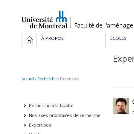
Passer
au
contenu
/
Faculté de l'aménag
Navigation
HOME
À PROPOS
ÉCOLES
principale
Exper
Accueil
/
Recherche
/ Expertises
Recherche à la faculté
Nos axes prioritaires de recherche
Expertises