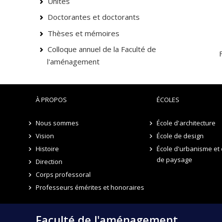
Unités
Doctorantes et doctorants
Thèses et mémoires
Colloque annuel de la Faculté de
F
l'aménagement
À PROPOS
ÉCOLES
Nous sommes
École d'architecture
Vision
École de design
Histoire
École d'urbanisme et 
de paysage
Direction
Corps professoral
Professeurs émérites et honoraires
Faculté de l'aménagement