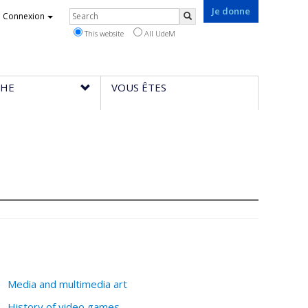
Je donne
Rechercher
Connexion
Search
This website
All UdeM
CHE
VOUS ÊTES
Media and multimedia art
History of video games