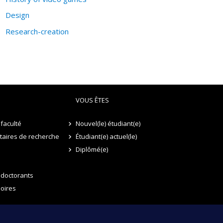
Design
Research-creation
VOUS ÊTES
faculté
Nouvel(le) étudiant(e)
itaires de recherche
Étudiant(e) actuel(le)
Diplômé(e)
 doctorants
oires