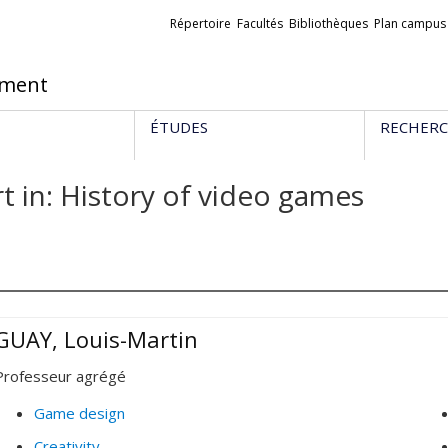
Liens
Répertoire
Facultés
Bibliothèques
Plan campus
externes
ement
ÉTUDES
RECHER
t in: History of video games
GUAY, Louis-Martin
Professeur agrégé
Game design
Creativity