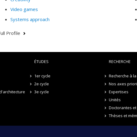
Video games
Systems approach
ull Profile
ÉTUDES
RECHERCHE
1er cycle
Recherche à la 
2e cycle
Nos axes prior
d'architecture
3e cycle
Expertises
Unités
Doctorantes et
Thèses et mém