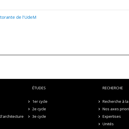
ctorante de l’UdeM
ÉTUDES
RECHERCHE
1er cycle
Recherche à la 
2e cycle
Nos axes prior
d'architecture
3e cycle
Expertises
Unités