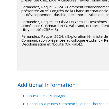
Chargée de cours : Thi Phuong-Trâm Nguyen
Fernandez, Raquel. 2024. « Comment l’environnement
Cours : DES 1630 Spatialités et parcours
e
présentée au 5
Congrès de la Chaire international
et développement durable, décembre, Palais des c
Fondatrice et Présidente
Fernandez, Raquel, et Olivia Daigneault-Deschênes. 
Peinture ELA Inc., 2006 — 2022
animée par C. Grimard et O. Vallerand, octobre, Centr
citoyenneté (CREMIS).
Entreprise générale de construction spécialisée en réhabi
bâtiments résidentiels, commerciaux et institutionnels à 
Fernandez, Raquel. 2024. « Exploration féministe de
Communication présentée au colloque étudiant « Regard
Décolonisation et l’Équité (CRI-JaDE).
Additional Information
Bourse de la Montagne
Concours « Jeunes chercheurs, jeunes chercheuses