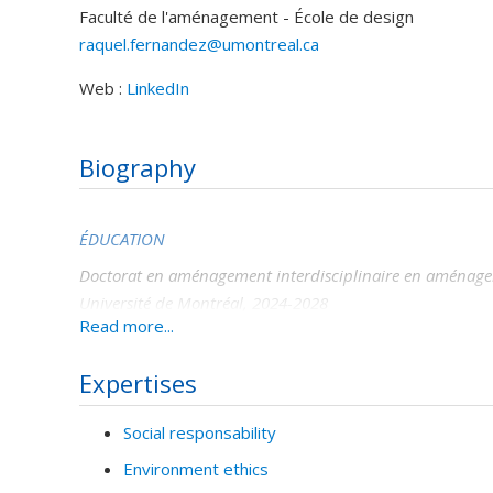
Faculté de l'aménagement - École de design
raquel.fernandez@umontreal.ca
Web :
LinkedIn
Biography
ÉDUCATION
Doctorat en aménagement interdisciplinaire en aménage
Université de Montréal, 2024-2028
Read more...
Thèse : Les habitations collectives pour femmes , une opti
pour le logement.
Expertises
Directeur : Olivier Vallerand
Maîtrise en Aménagement, option théories en design (M.S
Social responsability
Université de Montréal, 2023-2024
Environment ethics
Passage accéléré vers le programme de doctorat