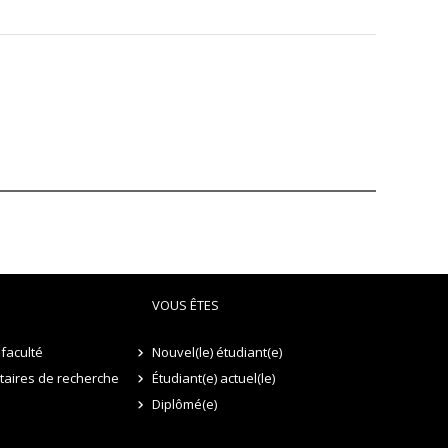
VOUS ÊTES
faculté
Nouvel(le) étudiant(e)
itaires de recherche
Étudiant(e) actuel(le)
Diplômé(e)