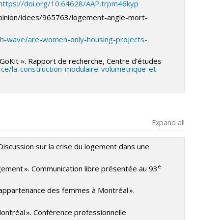
https://doi.org/10.64628/AAP.trpm46kyp
/opinion/idees/965763/logement-angle-mort-
th-wave/are-women-only-housing-projects-
de GoKit ». Rapport de recherche, Centre d’études
urce/la-construction-modulaire-volumetrique-et-
Expand all
. Discussion sur la crise du logement dans une
e
logement ». Communication libre présentée au 93
 d’appartenance des femmes à Montréal ».
ontréal ». Conférence professionnelle