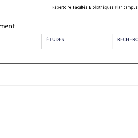
Liens
Répertoire
Facultés
Bibliothèques
Plan campus
externes
ement
ÉTUDES
RECHER