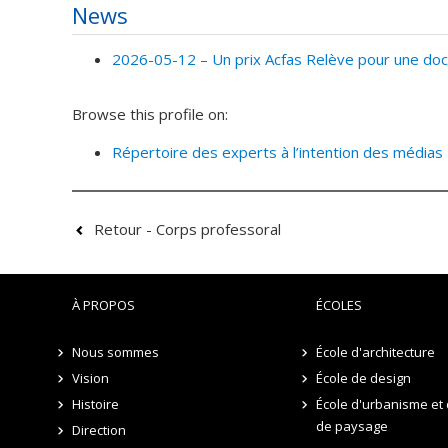
News
2026-05-12 –
Un prix Acfas Relève pour une do
Browse this profile on:
Répertoire des experts à l’intention des médias
Retour - Corps professoral
À PROPOS
ÉCOLES
Nous sommes
École d'architecture
Vision
École de design
Histoire
École d'urbanisme et 
de paysage
Direction