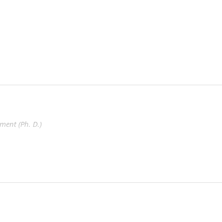
ment (Ph. D.)
on féministe intersectionnelle
c.A)