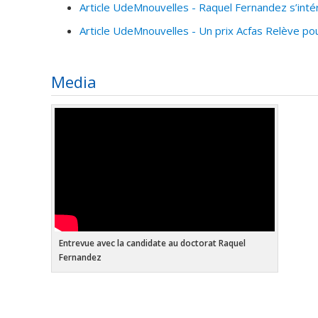
Article UdeMnouvelles - Raquel Fernandez s’inté
Article UdeMnouvelles - Un prix Acfas Relève p
Media
Entrevue avec la candidate au doctorat Raquel
Fernandez