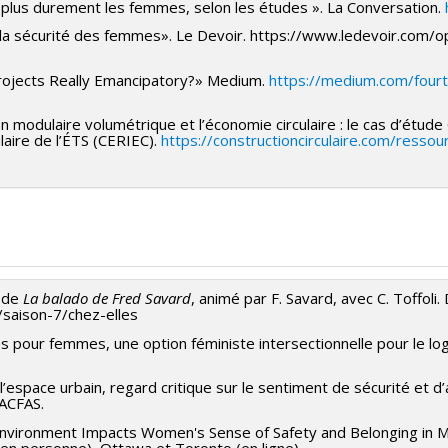
e plus durement les femmes, selon les études ». La Conversation.
Histoire des styles et du design
e la sécurité des femmes». Le Devoir. https://www.ledevoir.com
rojects Really Emancipatory?» Medium.
https://medium.com/four
on modulaire volumétrique et l’économie circulaire : le cas d’étu
laire de l’ÉTS (CERIEC).
https://constructioncirculaire.com/resso
 Intention et éthique en design
i 2023
 de
La balado de Fred Savard
, animé par F. Savard, avec C. Toffoli
/saison-7/chez-elles
ruction modulaire volumétrique et
ves pour femmes, une option féministe intersectionnelle pour le 
 l’espace urbain, regard critique sur le sentiment de sécurité et
’ACFAS.
 Environment Impacts Women's Sense of Safety and Belonging in M
2022
en personne), Ottawa et Toronto (en ligne).