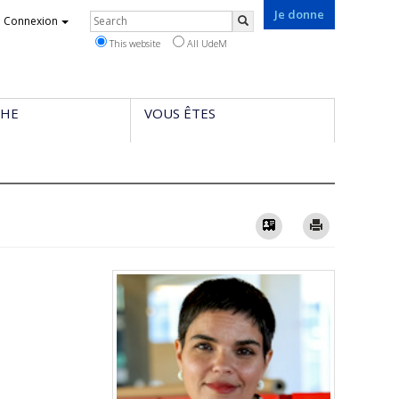
Je donne
Rechercher
Connexion
Search
This website
All UdeM
CHE
VOUS ÊTES
Vcard
Imprimer