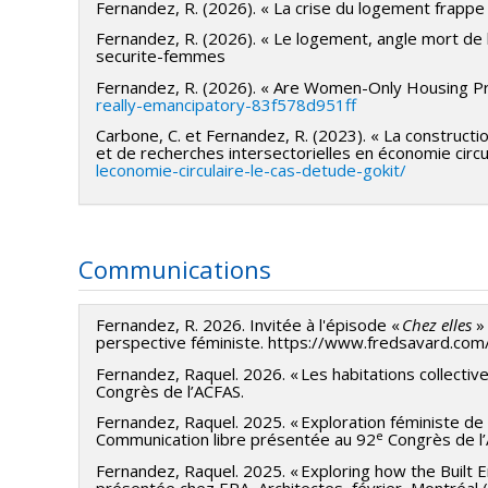
Fernandez, R. (2026). « La crise du logement frapp
Cours enseignés : Couleur appliquée I, Matériaux et finis, 
Fernandez, R. (2026). « Le logement, angle mort d
Auxiliaire de recherche
securite-femmes
Université de Montréal, mai-octobre 2024
Fernandez, R. (2026). « Are Women-Only Housing P
« Guide sur l’évaluation pour l’apprentissage en atelier »
really-emancipatory-83f578d951ff
Directrices : Virginie Tessier et Maude Mailhot-Léonard
Carbone, C. et Fernandez, R. (2023). « La constructi
et de recherches intersectorielles en économie circu
leconomie-circulaire-le-cas-detude-gokit/
Auxiliaire d’enseignement
Université de Montréal, septembre 2023 — mai 2024
Professeur : Olivier Vallerand
Cours : DEI 1511 Histoire du design d’intérieur, DEI 3555
Communications
Auxiliaire de recherche
Université du Québec à Montréal, septembre 2022 — ma
Fernandez, R. 2026. Invitée à l'épisode «
Chez elles
»
perspective féministe. https://www.fredsavard.com
Projet sur la construction modulaire, intitulé « La const
Fernandez, Raquel. 2026. « Les habitations collecti
l’économie circulaire : Le cas d’étude GoKit ».
Congrès de l’ACFAS.
Directeur : Carlo Carbone
Fernandez, Raquel. 2025. « Exploration féministe de
e
Communication libre présentée au 92
Congrès de l
Auxiliaire d’enseignement
Fernandez, Raquel. 2025. « Exploring how the Built
Université du Québec à Montréal, septembre-décembre 
présentée chez ERA Architectes, février, Montréal (