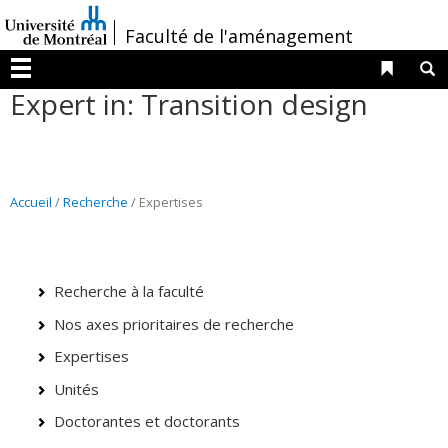
Passer
/
Faculté de l'aménagement
au
contenu
Liens 
R
Menu
Expert in: Transition design
Accueil
/
Recherche
/ Expertises
Recherche à la faculté
Nos axes prioritaires de recherche
Expertises
Unités
Doctorantes et doctorants