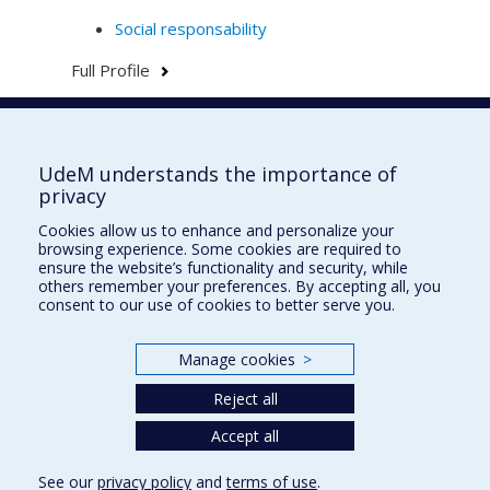
Social responsability
Full Profile
Faculté de l'aménagement
UdeM understands the importance of
privacy
Cookies allow us to enhance and personalize your
browsing experience. Some cookies are required to
École d'architecture
ensure the website’s functionality and security, while
others remember your preferences. By accepting all, you
École de design
consent to our use of cookies to better serve you.
École d'urbanisme et d'architecture de paysage
Manage cookies
>
Plan du site
Reject all
Accessibilité
Accept all
See our
privacy policy
and
terms of use
.